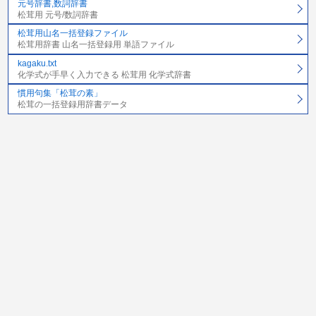
元号辞書,数詞辞書
松茸用 元号/数詞辞書
松茸用山名一括登録ファイル
松茸用辞書 山名一括登録用 単語ファイル
kagaku.txt
化学式が手早く入力できる 松茸用 化学式辞書
慣用句集「松茸の素」
松茸の一括登録用辞書データ