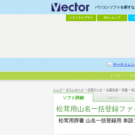
パソコンソフトを探すなら
ソフトライブラリ
PCショップ
サーチトレン
トップ
ラ
トップ
>
ダウンロード
>
汎用データ
>
文書作成
>
辞書
>
松
ソフト詳細
レビュー
松茸用山名一括登録ファ
松茸用辞書 山名一括登録用 単語