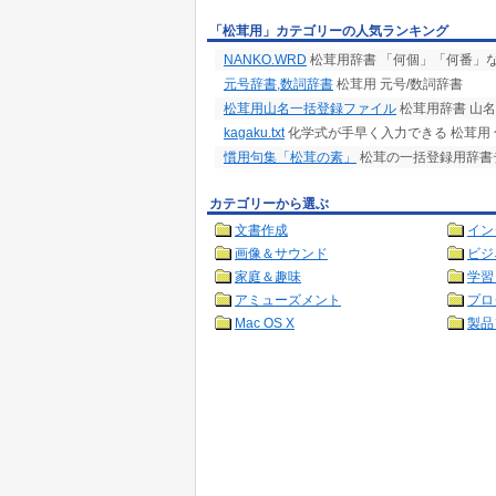
「松茸用」カテゴリーの人気ランキング
NANKO.WRD
松茸用辞書 「何個」「何番」
元号辞書,数詞辞書
松茸用 元号/数詞辞書
松茸用山名一括登録ファイル
松茸用辞書 山名
kagaku.txt
化学式が手早く入力できる 松茸用
慣用句集「松茸の素」
松茸の一括登録用辞書
カテゴリーから選ぶ
文書作成
イン
画像＆サウンド
ビジ
家庭＆趣味
学習
アミューズメント
プロ
Mac OS X
製品