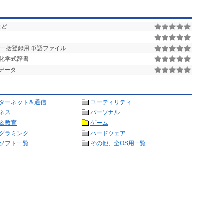
など
一括登録用 単語ファイル
 化学式辞書
データ
ターネット＆通信
ユーティリティ
ネス
パーソナル
＆教育
ゲーム
グラミング
ハードウェア
ソフト一覧
その他、全OS用一覧