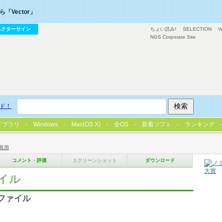
「Vector」
ベクターサイン
ちょい読み!
SELECTION
V
NGS Corporate Site
ド！
イブラリ
Windows
Mac(OS X)
全OS
新着ソフト
ランキング
茸用
コメント・評価
スクリーンショット
ダウンロード
イル
ファイル