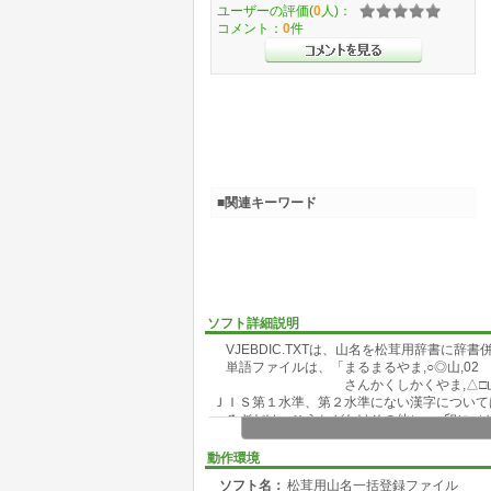
ユーザーの評価(
0
人)：
コメント：
0
件
■関連キーワード
ソフト詳細説明
VJEBDIC.TXTは、山名を松茸用辞書に辞
単語ファイルは、「まるまるやま,○◎山,02
さんかくしかくやま,△□山,02」
ＪＩＳ第１水準、第２水準にない漢字について
つるぎだけ、ひうちがたけその他）、■印に（
しゃごだけなど）なっています。
動作環境
ソフト名：
松茸用山名一括登録ファイル