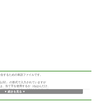
書併合するための単語ファイルです。
 の形式で入力されていますが
は、当て字を使用するか（ねはんだけ、
かがりばやま、かしべだけぶなやま、ひ
▼ 続きを見る ▼