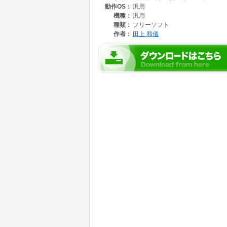
動作OS：
汎用
機種：
汎用
種類：
フリーソフト
作者：
田上 和儀