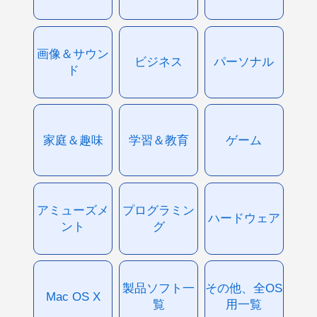
画像＆サウン
ビジネス
パーソナル
ド
家庭＆趣味
学習＆教育
ゲーム
アミューズメ
プログラミン
ハードウェア
ント
グ
製品ソフト一
その他、全OS
Mac OS X
覧
用一覧