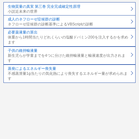
生物質量の真実 第三巻 完全完成確定性原理
小説近未来の世界
成人のネフローゼ症候群の診断
ネフローゼ症候群の診断基準によるVBScriptの診断
必要薬液量の算出
体重から1時間当たりどれくらいの塩酸ドバミン200を注入するかを求め
ます
子供の維持輸液量
新生児らが学童までを4つに分けた維持輸液量と輸液速度が出力されま
す
蒸発によるエネルギー喪失量
不感蒸泄量1g当たりの気化熱により喪失するエネルギー量が求められま
す