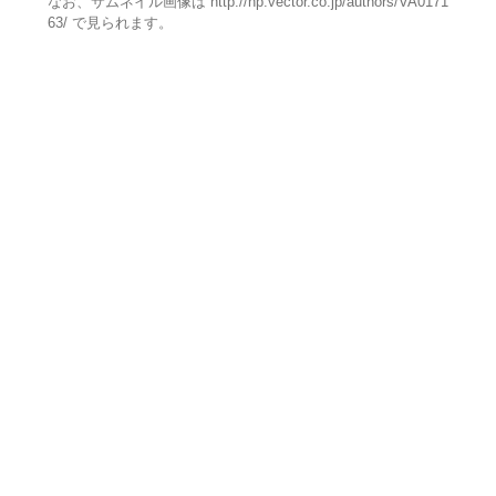
なお、サムネイル画像は http://hp.vector.co.jp/authors/VA0171
63/ で見られます。