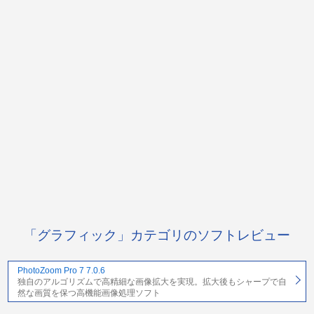
「グラフィック」カテゴリのソフトレビュー
PhotoZoom Pro 7 7.0.6
独自のアルゴリズムで高精細な画像拡大を実現。拡大後もシャープで自
然な画質を保つ高機能画像処理ソフト