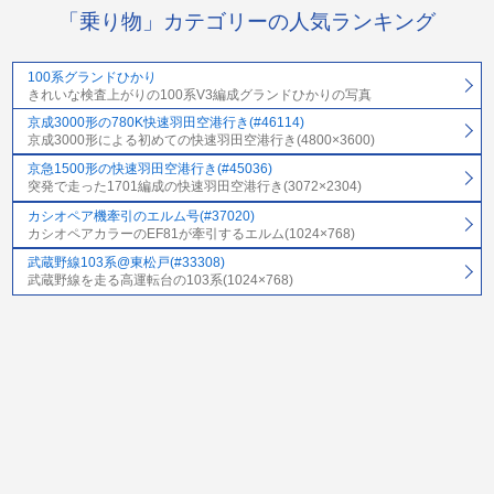
「乗り物」カテゴリーの人気ランキング
100系グランドひかり
きれいな検査上がりの100系V3編成グランドひかりの写真
京成3000形の780K快速羽田空港行き(#46114)
京成3000形による初めての快速羽田空港行き(4800×3600)
京急1500形の快速羽田空港行き(#45036)
突発で走った1701編成の快速羽田空港行き(3072×2304)
カシオペア機牽引のエルム号(#37020)
カシオペアカラーのEF81が牽引するエルム(1024×768)
武蔵野線103系@東松戸(#33308)
武蔵野線を走る高運転台の103系(1024×768)