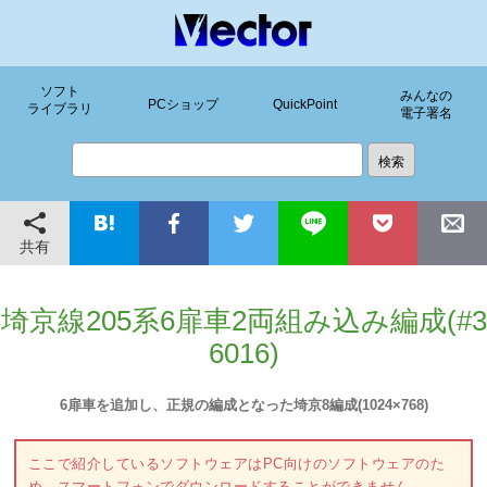
ソフト
みんなの
PCショップ
QuickPoint
ライブラリ
電子署名
共有
埼京線205系6扉車2両組み込み編成(#3
6016)
6扉車を追加し、正規の編成となった埼京8編成(1024×768)
ここで紹介しているソフトウェアはPC向けのソフトウェアのた
め、スマートフォンでダウンロードすることができません。