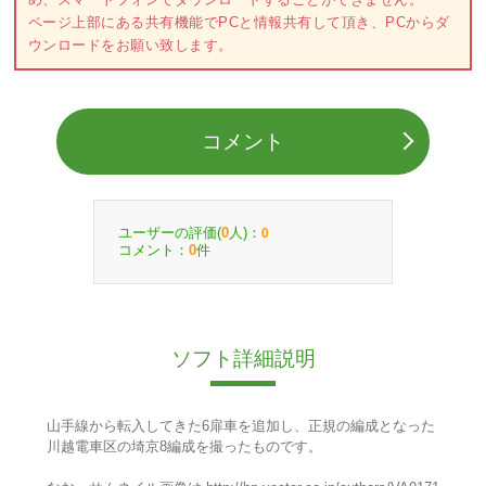
ページ上部にある共有機能でPCと情報共有して頂き、PCからダ
ウンロードをお願い致します。
コメント
ユーザーの評価(
人)：
0
0
コメント：
件
0
ソフト詳細説明
山手線から転入してきた6扉車を追加し、正規の編成となった
川越電車区の埼京8編成を撮ったものです。