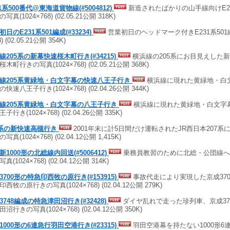
31系500番代@東海道貨物線(#5004812)
新造されたばかりの山手線向けE2
写真(1024×768) (02.05.21公開 318K)
初日のE231系501編成(#33234)
営業初日のヘッドマーク付きE231系501編
) (02.05.21公開 354K)
線205系の新幕快速桜木町行き(#34215)
横浜線の205系にお目見えした
木町行きの写真(1024×768) (02.05.21公開 368K)
線205系黄緑地・白文字幕の快速八王子行き
横浜線に現れた黄緑地・白文
快速八王子行き(1024×768) (02.04.26公開 344K)
線205系黄緑地・白文字幕の八王子行き
横浜線に現れた黄緑地・白文字幕
子行き(1024×768) (02.04.26公開 335K)
7系の新快速高槻行き
2001年末に計5日間だけ運転されたJR西日本207
写真(1024×768) (02.04.12公開 1,415K)
新1000形の北総線内回送(#5006412)
乗務員教習のために北総・公団線へ来
真(1024×768) (02.04.12公開 314K)
3700形の特急印西牧の原行き(#153915)
事故代走により実現した京成3700
西牧の原行きの写真(1024×768) (02.04.12公開 279K)
3748編成の特急津田沼行き(#32428)
ダイヤ乱れで走った珍列車、京成37
沼行きの写真(1024×768) (02.04.12公開 350K)
1000形の6連急行羽田空港行き(#23315)
羽田空港幕を持たない1000形6