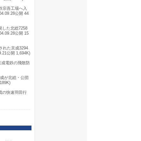
電鉄宗吾工場へ入
9.28公開 44
現した北総7258
9.28公開 15
された京成3294
公開 1,694K)
京成電鉄の飛散防
8編成が北総・公団
89K)
8編成の快速羽田行