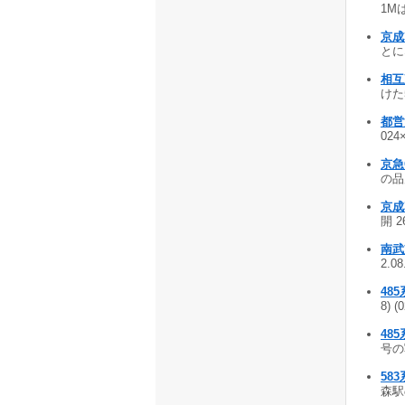
1Mは
京成
とに
相互
けた5
都営
024
京急O
の品川
京成
開 2
南武
2.0
48
8) (
485
号の写
58
森駅の