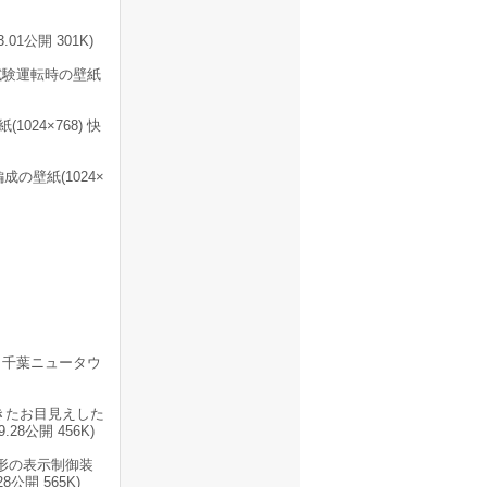
.01公開 301K)
試験運転時の壁紙
024×768) 快
の壁紙(1024×
、千葉ニュータウ
起きたお目見えした
8公開 456K)
00形の表示制御装
公開 565K)