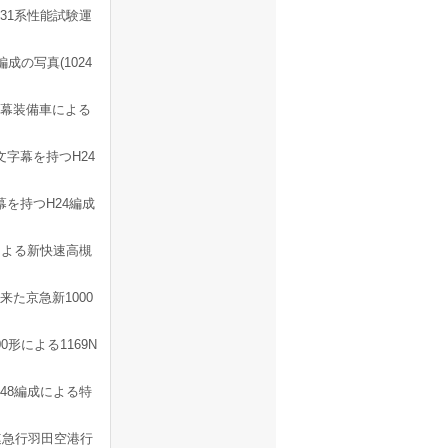
31系性能試験運
成の写真(1024
新幕装備車による
字幕を持つH24
を持つH24編成
系による新快速高槻
た京急新1000
形による1169N
48編成による特
連急行羽田空港行