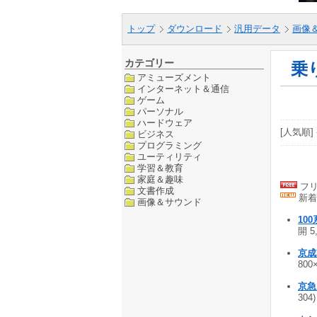
トップ
ダウンロード
汎用データ
画像
カテゴリー
乗
アミューズメント
インターネット＆通信
ゲーム
パーソナル
ハードウェア
[人気順] 
ビジネス
プログラミング
ユーティリティ
学習＆教育
家庭＆趣味
フリ
文書作成
新着
画像＆サウンド
10
開 5
京成
800×
京急
304)