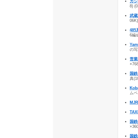
カシ
8) (
武蔵
06K)
48
6編成
Yam
の写真
営業
×768
国鉄
真(1
Kob
ムペー
MJR
TAX
国鉄
×360
国鉄