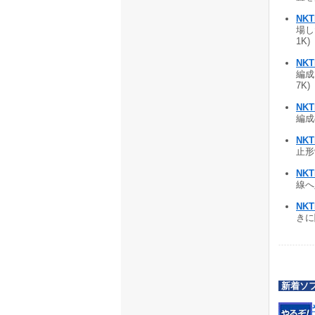
NK
場し
1K)
NK
編成
7K)
NKT
編成
NK
止形
NK
線へ
NK
きに
新着ソ