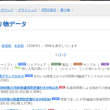
＆サウンド
グラフィック
JPEG形式
乗り物
り物データ
-
新着順
-
名前順
131本中1 ～ 50本を表示しています
1 |
2
|
3
ーソフト ｜
シェアウェア ｜
製品 ｜
サンプル ｜
ソフト ｜
特に人気の高いソフト ｜ 《レビュー》 リンク先にレビュー
0系グランドひかり
きれいな検査上がりの100系V3編成グランドひかりの写真 
,231K)
3000形の780K快速羽田空港行き(#46114)
京成3000形による初めての快
3600) (03.02.25公開 4,349K)
1500形の快速羽田空港行き(#45036)
突発で走った1701編成の快速羽田空港
 (03.02.18公開 1,573K)