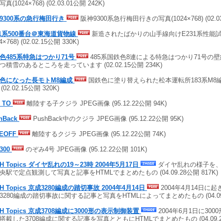
真(1024×768) (02.03.01公開 242K)
9300系の急行梅田行き
阪神9300系急行梅田行きの写真(1024×768) (02.03
31系500番台＠東海道貨物線
新造されたばかりの山手線向けE231系性能
4×768) (02.02.15公開 330K)
色485系特急はつかり71号
485系国鉄色8連による特急はつかり71号の壁紙(1
つ積雪のあるところを走っています (02.02.15公開 234K)
色になった長モトM8編成
国鉄色に塗り替えられた松本運転所183系M8編成
 (02.02.15公開 320K)
 TO
離陸する子クジラ JPEG画像 (95.12.22公開 94K)
hBack
PushBack中のクジラ JPEG画像 (95.12.22公開 95K)
KEOFF
離陸するクジラ JPEG画像 (95.12.22公開 74K)
300
のぞみ4号 JPEG画像 (95.12.22公開 101K)
H Topics ダイヤ乱れの19～23時 2004年5月17日
ダイヤ乱れの様子を
央駅で定点観測して写真と記事をHTMLでまとめたもの (04.09.28公開 817K)
TH Topics 京成3280編成の踏切事故 2004年4月14日
2004年4月14日に
3280編成の踏切事故に関する記事と写真をHTMLによってまとめたもの (04.09.2
TH Topics 京成3708編成に3000形の表示制御装置
2004年6月1日に30
搭載した3708編成に関する記事を写真とともにHTMLでまとめたもの (04.09.28