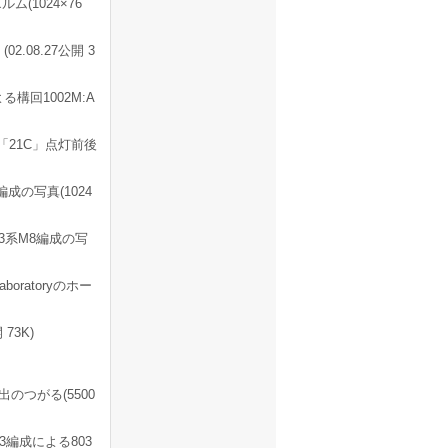
(1024×76
2.08.27公開 3
る構回1002M:A
クの「21C」点灯前後
成の写真(1024
3系M8編成の写
Laboratoryのホー
73K)
のつがる(5500
3編成による803