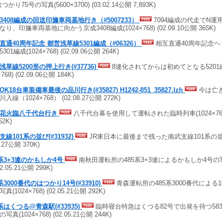
つかり75号の写真(5600×3700) (03.02.14公開 7,893K)
3408編成の回送印旛車両基地行き（#5007233）
7094編成の代走でN運
なり、印旛車両基地に向かう京成3408編成(1024×768) (02.09.10公開 365K)
直通40周年記念 都営浅草線5301編成（#06326）
相互直通40周年記念
301編成(1024×768) (02.09.06公開 264K)
浅草線5200形の押上行き(#37736)
8連化されてからは初めてとなる5201
×768) (02.09.06公開 184K)
K18台車装備車最後の品川行き(#35827) H1242-851_35827.lzh
今は亡き
入線（1024×768） (02.08.27公開 272K)
花火臨八千代台行き
八千代台幕を使用して運転された臨時列車(1024×768) (
62K)
支線101系の並び(#31932)
JR東日本に最後まで残った南武支線101系の並び(10
8.27公開 370K)
5系3+3連のかもしか4号
南秋田運転所の485系3+3連によるかもしか4号の写真
02.05.21公開 299K)
系3000番代のはつかり14号(#33910)
青森運転所の485系3000番代による1
真(1024×768) (02.05.21公開 292K)
3系はくつる@青森駅(#33935)
臨時寝台特急はくつる82号で出発を待つ583
写真(1024×768) (02.05.21公開 244K)