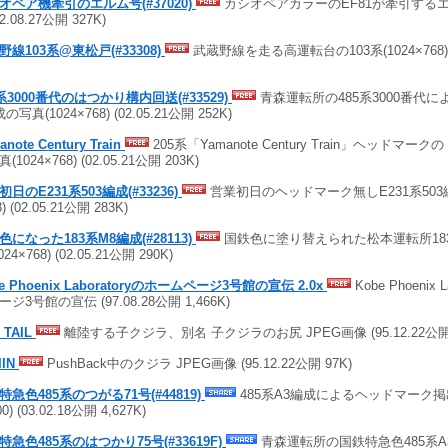
オペア機牽引のエルム号(#37020)
カシオペアカラーのEF81が牽引するエルム
02.08.27公開 327K)
野線103系@東松戸(#33308)
武蔵野線を走る高運転台の103系(1024×768) (0
5系3000番代のはつかり構内回送(#33529)
青森運転所の485系3000番代によ
の写真(1024×768) (02.05.21公開 252K)
anote Century Train
205系「Yamanote Century Train」ヘッドマー
(1024×768) (02.05.21公開 203K)
初日のE231系503編成(#33236)
営業初日のヘッドマーク無しE231系503編
) (02.05.21公開 283K)
色になった183系M8編成(#28113)
国鉄色に塗り替えられた松本運転所18
024×768) (02.05.21公開 290K)
e Phoenix Laboratoryのホームページ3号館の宣伝 2.0x
Kobe Phoenix 
ジ3号館の宣伝 (97.08.28公開 1,466K)
 TAIL
離陸する子クジラ、別名 子クジラのお尻 JPEG画像 (95.12.22公開 
IIN
PushBack中のクジラ JPEG画像 (95.12.22公開 97K)
特急色485系のつがる71号(#44819)
485系A3編成によるヘッドマーク掲出
0) (03.02.18公開 4,627K)
特急色485系のはつかり75号(#33619F)
青森運転所の国鉄特急色485系A