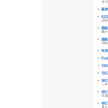
きの写
阪神
E2
(102
国鉄
晴か
国鉄
768)
MJR
Pus
TA
TEC
NKT
ン中
NK
京成
NK
置を