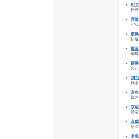
E2
転時の
営業
×768
横浜
快速桜
横浜
編成の
横浜
の八王
20
行きの
京急
形の写
京成
特急印
京成
急津田
京急