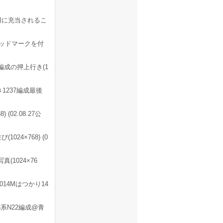
用に充当されるこ
ヘッドマークを付
編成の押上行き(1
1237編成最後
02.08.27公
24×768) (0
(1024×76
014Mはつかり14
系N22編成@青