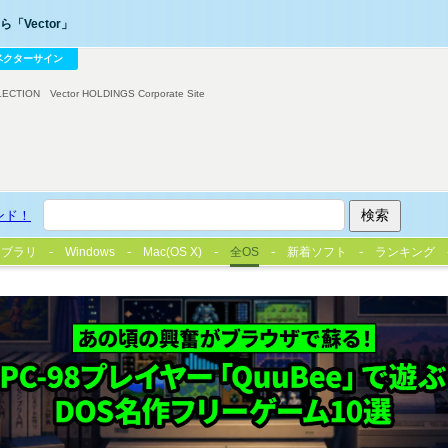
「Vector」
ベクターサイン
LECTION
Vector HOLDINGS Corporate Site
ンド！
イブラリ
Windows
Mac(OS X)
全OS
新着ソフト
ランキング