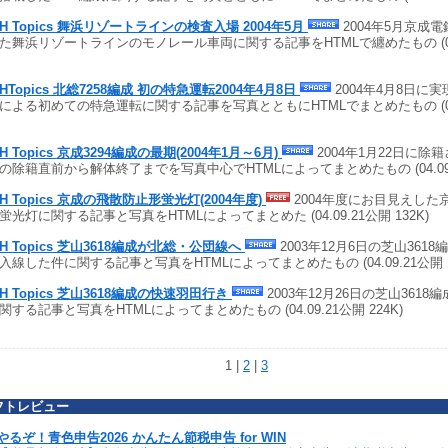
TH Topics 舞浜リゾートラインの検査入場 2004年5月
2004年5月京成
た舞浜リゾートラインのモノレール車両に関する記事をHTMLで纏めたもの (04.0
THTopics 北総7258編成 初の特急運転2004年4月8日
2004年4月8日に実
による初めての特急運転に関する記事を写真とともにHTMLでまとめたもの (04.0
H Topics 京成3294編成の最期(2004年1月～6月)
2004年1月22日に除籍
の除籍直前から解体終了までを写真中心でHTMLによってまとめたもの (04.09.21
TH Topics 京成の飛散防止形蛍光灯(2004年度)
2004年度にお目見えした
蛍光灯に関する記事と写真をHTMLによってまとめた (04.09.21公開 132K)
TH Topics 芝山3618編成が北総・公団線へ
2003年12月6日の芝山361
入線した件に関する記事と写真をHTMLによってまとめたもの (04.09.21公開 1
TH Topics 芝山3618編成の快速羽田行き
2003年12月26日の芝山361
関する記事と写真をHTMLによってまとめたもの (04.09.21公開 224K)
1 |
2
|
3
フトレビュー
やるぞ！青色申告2026 かんたん節税申告 for WIN