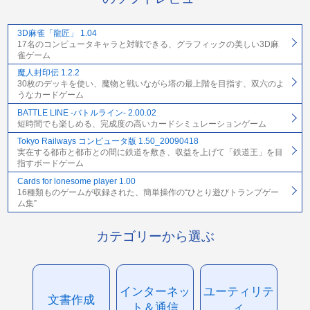
3D麻雀「龍匠」 1.04
17名のコンピュータキャラと対戦できる、グラフィックの美しい3D麻
雀ゲーム
魔人封印伝 1.2.2
30枚のデッキを使い、魔物と戦いながら塔の最上階を目指す、双六のよ
うなカードゲーム
BATTLE LINE -バトルライン- 2.00.02
短時間でも楽しめる、完成度の高いカードシミュレーションゲーム
Tokyo Railways コンピュータ版 1.50_20090418
実在する都市と都市との間に鉄道を敷き、収益を上げて「鉄道王」を目
指すボードゲーム
Cards for lonesome player 1.00
16種類ものゲームが収録された、簡単操作の“ひとり遊びトランプゲー
ム集”
カテゴリーから選ぶ
インターネッ
ユーティリテ
文書作成
ト＆通信
ィ