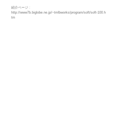
紹介ページ :
http://www7b.biglobe.ne.jp/~tmlbworks/program/soft/soft-100.h
tm