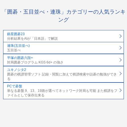
「囲碁・五目並べ・連珠」カテゴリーの人気ランキ
ング
銀星囲碁23
分析結果をAIが「日本語」で解説
連珠(五目並べ)
五目並べ
平塚の囲碁六段+
対局囲碁プログラム KGS 6d+ の強さ
ユキノシタ2
囲碁の棋譜管理ソフト 記録・閲覧に加えて棋譜検索や詰碁の勉強ができ
る
PCで碁盤
単なる碁盤 9、13、19路が選べてネットワーク対局も可能 また棋譜をフ
ァイルとして保存出来る