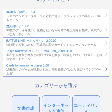
3D麻雀「龍匠」 1.04
17名のコンピュータキャラと対戦できる、グラフィックの美しい3D麻
雀ゲーム
魔人封印伝 1.2.2
30枚のデッキを使い、魔物と戦いながら塔の最上階を目指す、双六のよ
うなカードゲーム
BATTLE LINE -バトルライン- 2.00.02
短時間でも楽しめる、完成度の高いカードシミュレーションゲーム
Tokyo Railways コンピュータ版 1.50_20090418
実在する都市と都市との間に鉄道を敷き、収益を上げて「鉄道王」を目
指すボードゲーム
Cards for lonesome player 1.00
16種類ものゲームが収録された、簡単操作の“ひとり遊びトランプゲー
ム集”
カテゴリーから選ぶ
インターネッ
ユーティリテ
文書作成
ト＆通信
ィ