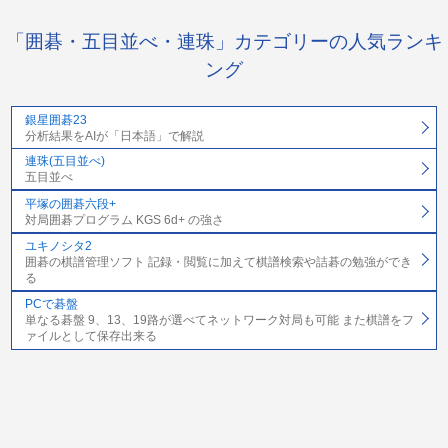
「囲碁・五目並べ・連珠」カテゴリーの人気ランキ
ング
銀星囲碁23
分析結果をAIが「日本語」で解説
連珠(五目並べ)
五目並べ
平塚の囲碁六段+
対局囲碁プログラム KGS 6d+ の強さ
ユキノシタ2
囲碁の棋譜管理ソフト 記録・閲覧に加えて棋譜検索や詰碁の勉強ができ
る
PCで碁盤
単なる碁盤 9、13、19路が選べてネットワーク対局も可能 また棋譜をフ
ァイルとして保存出来る