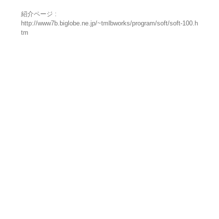
紹介ページ :
http://www7b.biglobe.ne.jp/~tmlbworks/program/soft/soft-100.h
tm