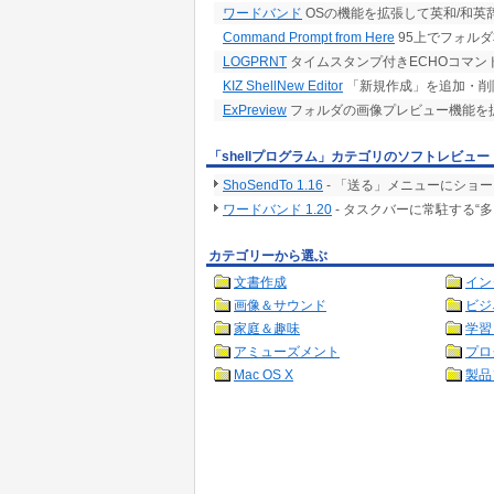
ワードバンド
OSの機能を拡張して英和/和
Command Prompt from Here
95上でフォル
LOGPRNT
タイムスタンプ付きECHOコマン
KIZ ShellNew Editor
「新規作成」を追加・削
ExPreview
フォルダの画像プレビュー機能を
「shellプログラム」カテゴリのソフトレビュー
ShoSendTo 1.16
- 「送る」メニューにショ
ワードバンド 1.20
- タスクバーに常駐する“
カテゴリーから選ぶ
文書作成
イン
画像＆サウンド
ビジ
家庭＆趣味
学習
アミューズメント
プロ
Mac OS X
製品