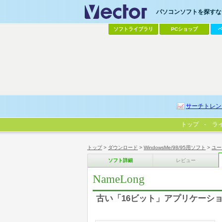
パソコンソフトを探すなら
ソフトライブラリ
PCショップ
サーチトレン
トップ
ラ
トップ
>
ダウンロード
>
WindowsMe/98/95用ソフト
>
ユー
ソフト詳細
レビュー
NameLong
古い「16ビット」アプリケーシ