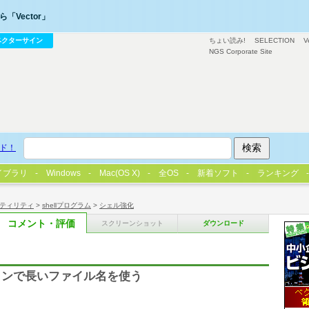
「Vector」
ベクターサイン
ちょい読み!
SELECTION
V
NGS Corporate Site
ド！
イブラリ
Windows
Mac(OS X)
全OS
新着ソフト
ランキング
ティリティ
>
shellプログラム
>
シェル強化
コメント・評価
スクリーンショット
ダウンロード
ョンで長いファイル名を使う