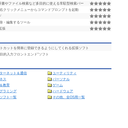
英辞書やファイル検索など多目的に使える常駐型検索バー
ダ右クリックメニューからコマンドプロンプトを起動
ド
除・編集するツール
拡張
ートカットを簡単に登録できるようにしてくれる拡張ソフト
多目的入力フロントエンド”ソフト
ターネット＆通信
ユーティリティ
ネス
パーソナル
＆教育
ゲーム
グラミング
ハードウェア
ソフト一覧
その他、全OS用一覧