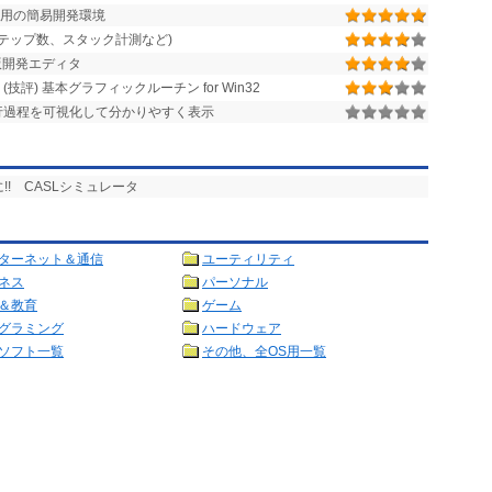
5.5 専用の簡易開発環境
ステップ数、スタック計測など)
 GUI版開発エディタ
評) 基本グラフィックルーチン for Win32
行過程を可視化して分かりやすく表示
!! CASLシミュレータ
ターネット＆通信
ユーティリティ
ネス
パーソナル
＆教育
ゲーム
グラミング
ハードウェア
ソフト一覧
その他、全OS用一覧