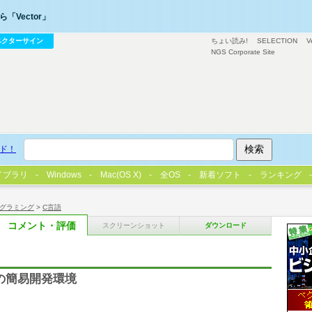
「Vector」
ベクターサイン
ちょい読み!
SELECTION
V
NGS Corporate Site
ド！
イブラリ
Windows
Mac(OS X)
全OS
新着ソフト
ランキング
グラミング
>
C言語
コメント・評価
スクリーンショット
ダウンロード
5 専用の簡易開発環境