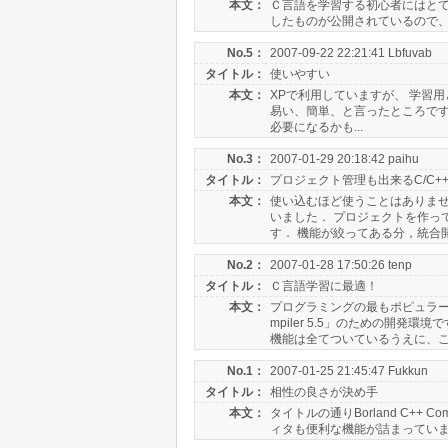
本文：
Ｃ言語を学習する初心者にはとて
したものが公開されているので
No.5：
2007-09-22 22:21:41 Lbfuvab
タイトル：
使いやすい
本文：
XPで利用していますが、 学習用とし
易い、簡単、と言ったところです。
必要になるかも...
No.3：
2007-01-29 20:18:42 paihu
タイトル：
プロジェクト管理も出来るC/C+
本文：
使い込むほど使うことはありません
いました． プロジェクトを作っ
す． 機能が絞ってある分，統合開
No.2：
2007-01-28 17:50:26 tenp
タイトル：
Ｃ言語学習に最適！
本文：
プログラミングの最もポピュラーな
mpiler 5.5」のための開
機能は全てついているうえに、こ.
No.1：
2007-01-25 21:45:47 Fukkun
タイトル：
相性の良さが決め手
本文：
タイトルの通りBorland C++
ィタも便利な機能が詰まっていま