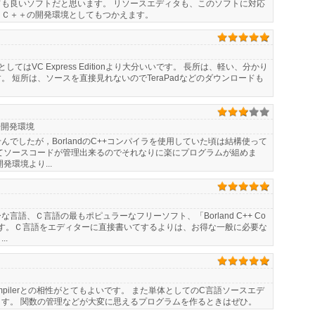
も良いソフトだと思います。 リソースエディタも、このソフトに対応
、Ｃ＋＋の開発環境としてもつかえます。
てはVC Express Editionより大分いいです。 長所は、軽い、分かり
 短所は、ソースを直接見れないのでTeraPadなどのダウンロードも
+開発環境
でしたが，BorlandのC++コンパイラを使用していた頃は結構使って
てソースコードが管理出来るのでそれなりに楽にプログラムが組めま
発環境より...
言語、Ｃ言語の最もポピュラーなフリーソフト、「Borland C++ Co
発環境です。Ｃ言語をエディターに直接書いてするよりは、お得な一般に必要な
..
 Compilerとの相性がとてもよいです。 また単体としてのC言語ソースエデ
す。 関数の管理などが大変に思えるプログラムを作るときはぜひ。