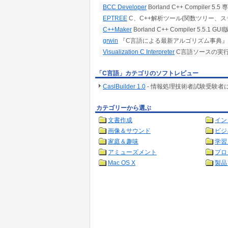
BCC Developer
Borland C++ Compiler 
EPTREE
C、C++解析ツール(関数ツリー、
C++Maker
Borland C++ Compiler 5.5.1
grwin
『C言語による最新アルゴリズム事典』 (技
Visualization C Interpreter
C言語ソースの実
「C言語」カテゴリのソフトレビュー
CaslBuilder 1.0
- 情報処理技術者試験受験者に
カテゴリーから選ぶ
文書作成
イン
画像＆サウンド
ビジ
家庭＆趣味
学習
アミューズメント
プロ
Mac OS X
製品