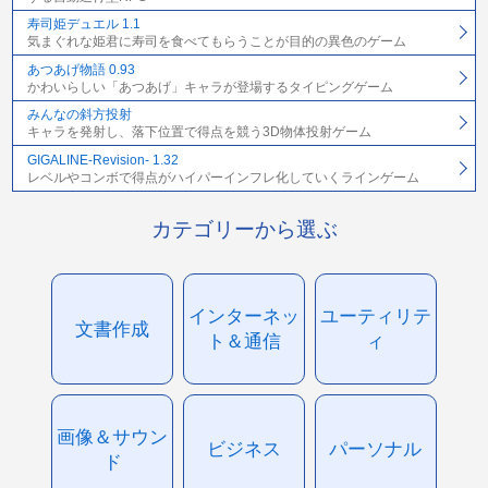
寿司姫デュエル 1.1
気まぐれな姫君に寿司を食べてもらうことが目的の異色のゲーム
あつあげ物語 0.93
かわいらしい「あつあげ」キャラが登場するタイピングゲーム
みんなの斜方投射
キャラを発射し、落下位置で得点を競う3D物体投射ゲーム
GIGALINE-Revision- 1.32
レベルやコンボで得点がハイパーインフレ化していくラインゲーム
カテゴリーから選ぶ
インターネッ
ユーティリテ
文書作成
ト＆通信
ィ
画像＆サウン
ビジネス
パーソナル
ド