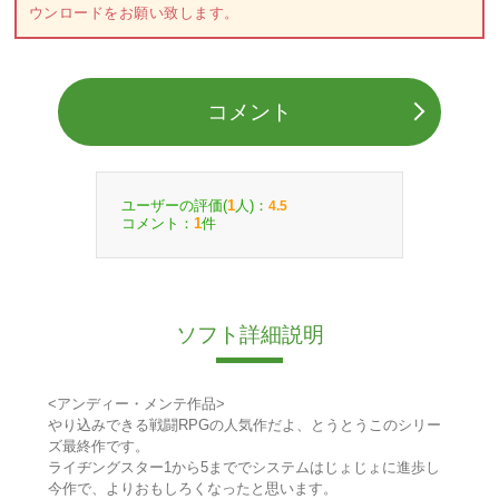
ウンロードをお願い致します。
コメント
ユーザーの評価(
人)：
1
4.5
コメント：
件
1
ソフト詳細説明
<アンディー・メンテ作品>
やり込みできる戦闘RPGの人気作だよ、とうとうこのシリー
ズ最終作です。
ライヂングスター1から5まででシステムはじょじょに進歩し
今作で、よりおもしろくなったと思います。