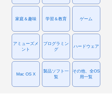
家庭＆趣味
学習＆教育
ゲーム
アミューズメ
プログラミン
ハードウェア
ント
グ
製品ソフト一
その他、全OS
Mac OS X
覧
用一覧