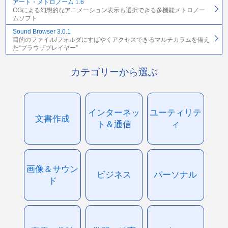
アート・メトロノーム 1.6
CGによる幻想的なアニメーション表示も選択できる多機能メトロノー
ムソフト
Sound Browser 3.0.1
目的のファイル/フォルダにすばやくアクセスできるマルチカラムを備え
た“ブラウザプレイヤー”
カテゴリーから選ぶ
インターネッ
ユーティリテ
文書作成
ト＆通信
ィ
画像＆サウン
ビジネス
パーソナル
ド