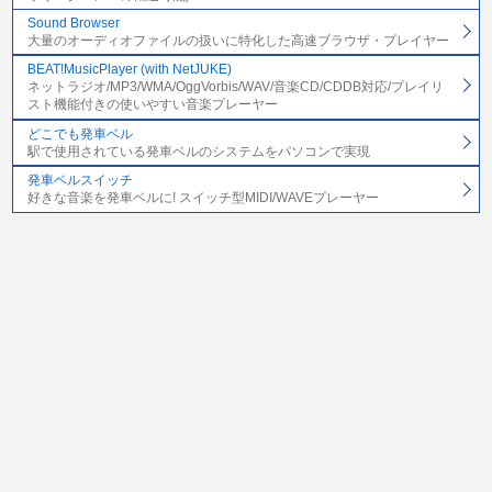
Sound Browser
大量のオーディオファイルの扱いに特化した高速ブラウザ・プレイヤー
BEAT!MusicPlayer (with NetJUKE)
ネットラジオ/MP3/WMA/OggVorbis/WAV/音楽CD/CDDB対応/プレイリ
スト機能付きの使いやすい音楽プレーヤー
どこでも発車ベル
駅で使用されている発車ベルのシステムをパソコンで実現
発車ベルスイッチ
好きな音楽を発車ベルに! スイッチ型MIDI/WAVEプレーヤー