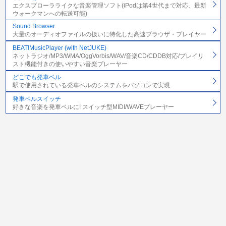
エクスプローラライクな音楽管理ソフト(iPodは第4世代まで対応、最新
ウォークマンへの転送可能)
Sound Browser
大量のオーディオファイルの扱いに特化した高速ブラウザ・プレイヤー
BEAT!MusicPlayer (with NetJUKE)
ネットラジオ/MP3/WMA/OggVorbis/WAV/音楽CD/CDDB対応/プレイリ
スト機能付きの使いやすい音楽プレーヤー
どこでも発車ベル
駅で使用されている発車ベルのシステムをパソコンで実現
発車ベルスイッチ
好きな音楽を発車ベルに! スイッチ型MIDI/WAVEプレーヤー