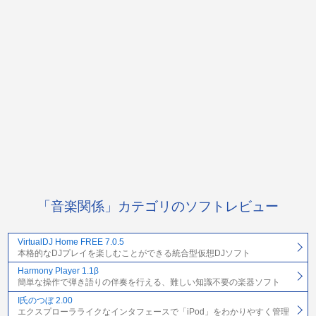
「音楽関係」カテゴリのソフトレビュー
VirtualDJ Home FREE 7.0.5
本格的なDJプレイを楽しむことができる統合型仮想DJソフト
Harmony Player 1.1β
簡単な操作で弾き語りの伴奏を行える、難しい知識不要の楽器ソフト
I氏のつぼ 2.00
エクスプローラライクなインタフェースで「iPod」をわかりやすく管理