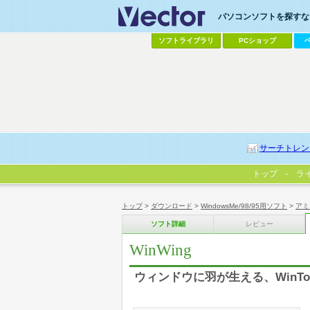
パソコンソフトを探すなら
ソフトライブラリ
PCショップ
サーチトレン
トップ
ラ
トップ
>
ダウンロード
>
WindowsMe/98/95用ソフト
>
アミ
ソフト詳細
レビュー
WinWing
ウィンドウに羽が生える、WinT