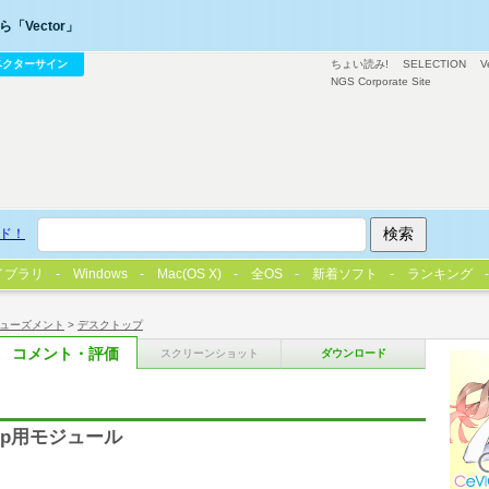
「Vector」
ベクターサイン
ちょい読み!
SELECTION
V
NGS Corporate Site
ド！
イブラリ
Windows
Mac(OS X)
全OS
新着ソフト
ランキング
ューズメント
>
デスクトップ
コメント・評価
スクリーンショット
ダウンロード
op用モジュール