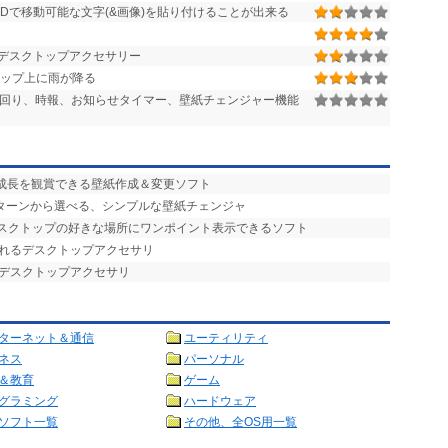
Dで移動可能な文字(&画像)を貼り付けることが出来る
デスクトップアクセサリー
トップ上に雨が降る
回り、時報、お知らせタイマー、壁紙チェンジャー機能
の成長を観賞できる壁紙作成＆変更ソフト
パターンから選べる、シンプルな壁紙チェンジャ
デスクトップの好きな場所にワンポイント表示できるソフト
られるデスクトップアクセサリ
るデスクトップアクセサリ
ターネット＆通信
ユーティリティ
ネス
パーソナル
＆教育
ゲーム
グラミング
ハードウェア
ソフト一覧
その他、全OS用一覧