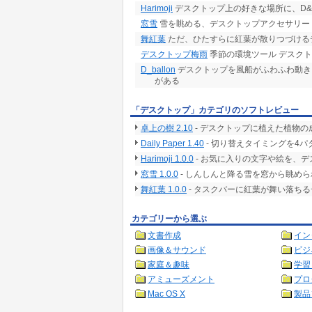
Harimoji
デスクトップ上の好きな場所に、D&
窓雪
雪を眺める、デスクトップアクセサリー
舞紅葉
ただ、ひたすらに紅葉が散りつづける
デスクトップ梅雨
季節の環境ツール デスク
D_ballon
デスクトップを風船がふわふわ動き
がある
「デスクトップ」カテゴリのソフトレビュー
卓上の樹 2.10
- デスクトップに植えた植物
Daily Paper 1.40
- 切り替えタイミングを4
Harimoji 1.0.0
- お気に入りの文字や絵を、
窓雪 1.0.0
- しんしんと降る雪を窓から眺め
舞紅葉 1.0.0
- タスクバーに紅葉が舞い落ち
カテゴリーから選ぶ
文書作成
イン
画像＆サウンド
ビジ
家庭＆趣味
学習
アミューズメント
プロ
Mac OS X
製品