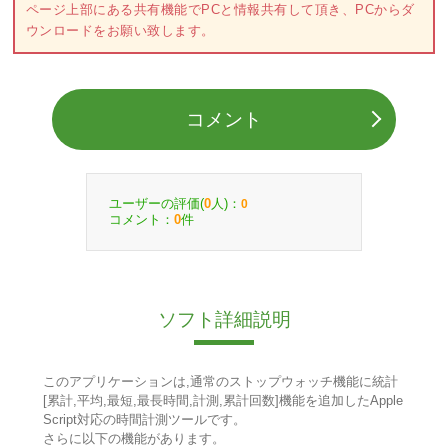
ページ上部にある共有機能でPCと情報共有して頂き、PCからダ
ウンロードをお願い致します。
コメント
ユーザーの評価(
人)：
0
0
コメント：
件
0
ソフト詳細説明
このアプリケーションは,通常のストップウォッチ機能に統計
[累計,平均,最短,最長時間,計測,累計回数]機能を追加したApple
Script対応の時間計測ツールです。
さらに以下の機能があります。