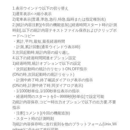
1.表示ウインドウ以下の切り替え
1)通常表示<->縮小表示
2)電車表示(普通,準急,急行,特急,臨時または指定種別名)
2.[統計内容注釈](今回の機能追加),[経過時間スタート時の計測
時刻],以下の統計内容テキストファイル保存およびクリップボ
ードへコピー
・累計,平均,最短,最長経過時間
・計測,累計回数(通常ウインドウ表示時)
3.次回起動時,統計内容の繰り越し
4.以下の経過時間関連オプション設定
1)経過時間,統計オプションで以下の設定
・次回起動時の統計のリセットON,OFF指示
(ONの時,次回起動時の統計リセット)
・計測中終了時,終了確認ダイアログ表示の指示
(ONの時,計測中終了時,同ダイアログ表示)
・1/1000秒単位,1/100秒単位表示の指示
・経過時間のスタートを0～9999秒[秒単位]で設定可能
2)統計内容保存,コピー時出力オプションで以下の出力要,不要
指示
・注釈[コメント](今回の機能追加)
・スタート時の計測時刻
3)統計内容保存時に改行規則を他のプラットフォーム(Unix,Wi
ndows)に合わせて改行可能