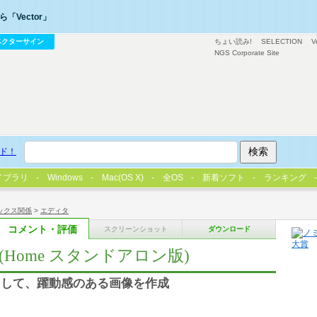
「Vector」
ベクターサイン
ちょい読み!
SELECTION
V
NGS Corporate Site
ド！
イブラリ
Windows
Mac(OS X)
全OS
新着ソフト
ランキング
ックス関係
>
エディタ
コメント・評価
スクリーンショット
ダウンロード
 Mac (Home スタンドアロン版)
加して、躍動感のある画像を作成