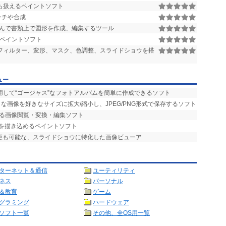
も扱えるペイントソフト
ッチや合成
んで書類上で図形を作成、編集するツール
ラーペイントソフト
フィルター、変形、マスク、色調整、スライドショウを搭
ュー
用して“ゴージャス”なフォトアルバムを簡単に作成できるソフト
な画像を好きなサイズに拡大/縮小し、JPEG/PNG形式で保存するソフト
える画像閲覧・変換・編集ソフト
部を描き込めるペイントソフト
変更も可能な、スライドショウに特化した画像ビューア
ターネット＆通信
ユーティリティ
ネス
パーソナル
＆教育
ゲーム
グラミング
ハードウェア
ソフト一覧
その他、全OS用一覧