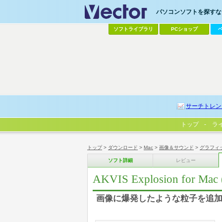
パソコンソフトを探すなら
ソフトライブラリ
PCショップ
サーチトレン
トップ
ラ
トップ
>
ダウンロード
>
Mac
>
画像＆サウンド
>
グラフィ
ソフト詳細
レビュー
AKVIS Explosion for
画像に爆発したような粒子を追