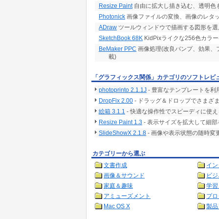
Resize Paint
自由に拡大し描き込む、透明色
Photonick
画像ファイルの変換、画像のレタ
ADraw
ツールウィンドウで描画する図形を選
SketchBook 68K
KidPixライクな256色カ
BeMaker PPC
画像処理(改良バンプ、効果、
載)
「グラフィックス関係」カテゴリのソフトレビ
photoprinto 2.1.1J
- 豊富なテンプレートを利
DropFix 2.00
- ドラッグ＆ドロップでさまざま
絵箱 3.1.1
- 快適な操作性でスピーディに使
Resize Paint 1.3
- 表示サイズを拡大して細
SlideShowX 2.1.8
- 画像や表示状態の随時
カテゴリーから選ぶ
文書作成
イン
画像＆サウンド
ビジ
家庭＆趣味
学習
アミューズメント
プロ
Mac OS X
製品