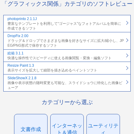
「グラフィックス関係」カテゴリのソフトレビュー
photoprinto 2.1.1J
豊富なテンプレートを利用して“ゴージャス”なフォトアルバムを簡単に
作成できるソフト
DropFix 2.00
ドラッグ＆ドロップでさまざまな画像を好きなサイズに拡大/縮小し、JP
EG/PNG形式で保存するソフト
絵箱 3.1.1
快適な操作性でスピーディに使える画像閲覧・変換・編集ソフト
Resize Paint 1.3
表示サイズを拡大して細部を描き込めるペイントソフト
SlideShowX 2.1.8
画像や表示状態の随時変更も可能な、スライドショウに特化した画像ビ
ューア
カテゴリーから選ぶ
インターネッ
ユーティリテ
文書作成
ト＆通信
ィ