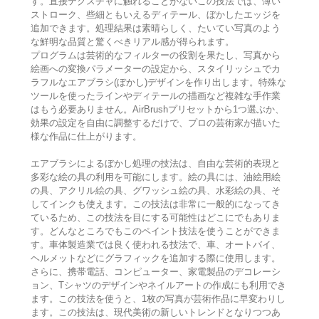
す。直接テクスチャに触れることがないこの技法では、薄い
ストローク、些細ともいえるディテール、ぼかしたエッジを
追加できます。処理結果は素晴らしく、たいてい写真のよう
な鮮明な品質と驚くべきリアル感が得られます。
プログラムは芸術的なフィルターの役割を果たし、写真から
絵画への変換パラメーターの設定から、スタイリッシュでカ
ラフルなエアブラシ(ぼかし)デザインを作り出します。特殊な
ツールを使ったラインやディテールの描画など複雑な手作業
はもう必要ありません。AirBrushプリセットから1つ選ぶか、
効果の設定を自由に調整するだけで、プロの芸術家が描いた
様な作品に仕上がります。
エアブラシによるぼかし処理の技法は、自由な芸術的表現と
多彩な絵の具の利用を可能にします。絵の具には、油絵用絵
の具、アクリル絵の具、グワッシュ絵の具、水彩絵の具、そ
してインクも使えます。この技法は非常に一般的になってき
ているため、この技法を目にする可能性はどこにでもありま
す。どんなところでもこのペイント技法を使うことができま
す。車体製造業では良く使われる技法で、車、オートバイ、
ヘルメットなどにグラフィックを追加する際に使用します。
さらに、携帯電話、コンピューター、家電製品のデコレーシ
ョン、Tシャツのデザインやネイルアートの作成にも利用でき
ます。この技法を使うと、1枚の写真が芸術作品に早変わりし
ます。この技法は、現代美術の新しいトレンドとなりつつあ