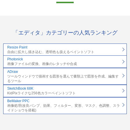
「エディタ」カテゴリーの人気ランキング
Resize Paint
自由に拡大し描き込む、透明色も扱えるペイントソフト
Photonick
画像ファイルの変換、画像のレタッチや合成
ADraw
ツールウィンドウで描画する図形を選んで書類上で図形を作成、編集す
るツール
SketchBook 68K
KidPixライクな256色カラーペイントソフト
BeMaker PPC
画像処理(改良バンプ、効果、フィルター、変形、マスク、色調整、スラ
イドショウを搭載)