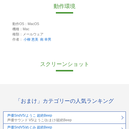
動作環境
動作OS：MacOS
機種：Mac
種類：メールウェア
作者：
小柳 恵美
南 幸男
スクリーンショット
「おまけ」カテゴリーの人気ランキング
声優SndV5/ようこ 超絶Beep
声優サウンド V5/ようこ/おまけ/超絶Beep
声優SndV5/めぐみ 超絶Beep