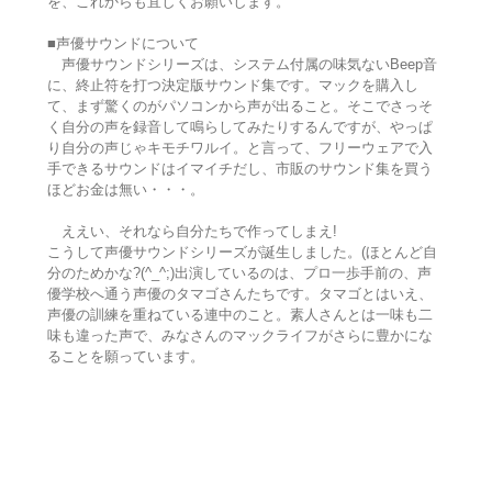
を、これからも宜しくお願いします。
■声優サウンドについて
声優サウンドシリーズは、システム付属の味気ないBeep音
に、終止符を打つ決定版サウンド集です。マックを購入し
て、まず驚くのがパソコンから声が出ること。そこでさっそ
く自分の声を録音して鳴らしてみたりするんですが、やっぱ
り自分の声じゃキモチワルイ。と言って、フリーウェアで入
手できるサウンドはイマイチだし、市販のサウンド集を買う
ほどお金は無い・・・。
ええい、それなら自分たちで作ってしまえ!
こうして声優サウンドシリーズが誕生しました。(ほとんど自
分のためかな?(^_^;)出演しているのは、プロ一歩手前の、声
優学校へ通う声優のタマゴさんたちです。タマゴとはいえ、
声優の訓練を重ねている連中のこと。素人さんとは一味も二
味も違った声で、みなさんのマックライフがさらに豊かにな
ることを願っています。