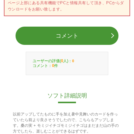
ページ上部にある共有機能でPCと情報共有して頂き、PCからダ
ウンロードをお願い致します。
コメント
ユーザーの評価(
人)：
0
0
コメント：
件
0
ソフト詳細説明
以前アップしてたものに手を加え暑中見舞いのカードを作っ
ていたら前より良さそうでしたので、こちらもアップしま
す。桑の実 + モミジイチゴモミジイチゴはまだまだ山の手の
方でしたら、楽しむことができるはずです。