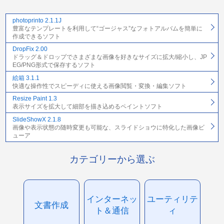
photoprinto 2.1.1J
豊富なテンプレートを利用して“ゴージャス”なフォトアルバムを簡単に
作成できるソフト
DropFix 2.00
ドラッグ＆ドロップでさまざまな画像を好きなサイズに拡大/縮小し、JP
EG/PNG形式で保存するソフト
絵箱 3.1.1
快適な操作性でスピーディに使える画像閲覧・変換・編集ソフト
Resize Paint 1.3
表示サイズを拡大して細部を描き込めるペイントソフト
SlideShowX 2.1.8
画像や表示状態の随時変更も可能な、スライドショウに特化した画像ビ
ューア
カテゴリーから選ぶ
インターネッ
ユーティリテ
文書作成
ト＆通信
ィ