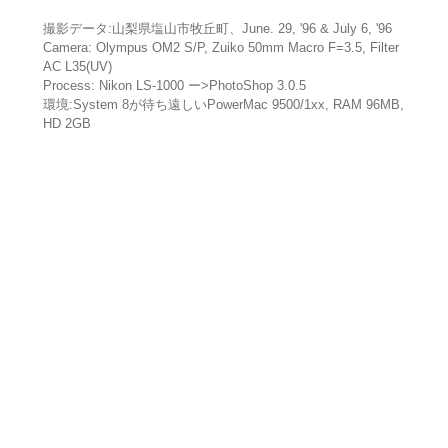
撮影データ:山梨県塩山市牧丘町、June. 29, '96 & July 6, '96
Camera: Olympus OM2 S/P, Zuiko 50mm Macro F=3.5, Filter
AC L35(UV)
Process: Nikon LS-1000 ー>PhotoShop 3.0.5
環境:System 8が待ち遠しいPowerMac 9500/1xx, RAM 96MB,
HD 2GB