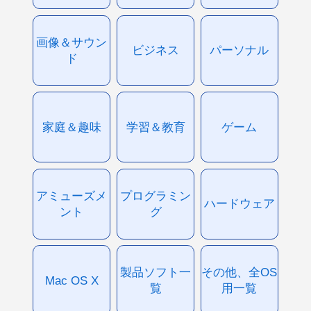
画像＆サウン
ビジネス
パーソナル
ド
家庭＆趣味
学習＆教育
ゲーム
アミューズメ
プログラミン
ハードウェア
ント
グ
製品ソフト一
その他、全OS
Mac OS X
覧
用一覧