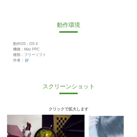
動作環境
動作OS：OS X
機種：Mac PPC
種類：フリーソフト
作者：
好
スクリーンショット
クリックで拡大します