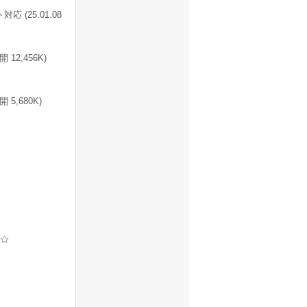
(25.01.08
12,456K)
5,680K)