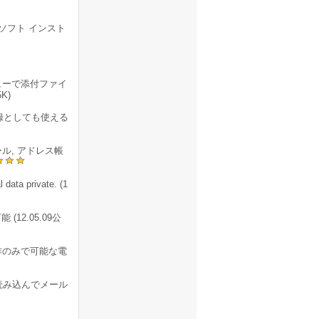
ソフト インスト
ューで添付ファイ
K)
所録としても使える
21メール, アドレス帳
data private. (1
2.05.09公
作のみで可能な電
読み込んでメール