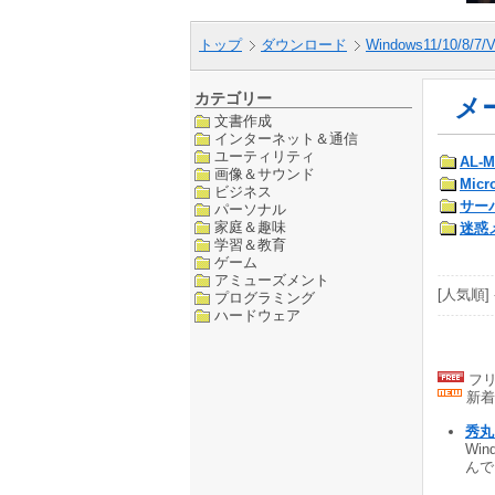
トップ
ダウンロード
Windows11/10/8/7/V
カテゴリー
メ
文書作成
インターネット＆通信
ユーティリティ
AL-M
画像＆サウンド
Micr
ビジネス
サー
パーソナル
家庭＆趣味
迷惑
学習＆教育
ゲーム
アミューズメント
[人気順] 
プログラミング
ハードウェア
フリ
新着
秀
Wi
んでい