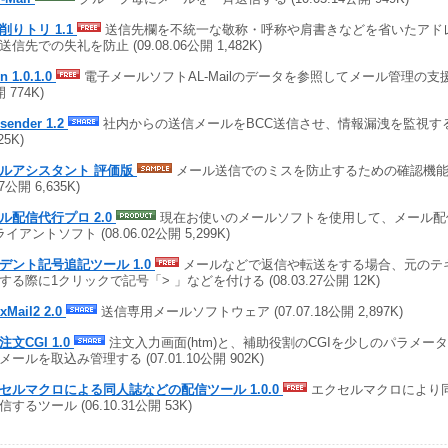
削りトリ 1.1
送信先欄を不統一な敬称・呼称や肩書きなどを省いたアド
送信先での失礼を防止 (09.08.06公開 1,482K)
n 1.0.1.0
電子メールソフトAL-Mailのデータを参照してメール管理の支援をす
 774K)
sender 1.2
社内からの送信メールをBCC送信させ、情報漏洩を監視する (0
25K)
ルアシスタント 評価版
メール送信でのミスを防止するための確認機能を多
17公開 6,635K)
ル配信代行プロ 2.0
現在お使いのメールソフトを使用して、メール配信可
イアントソフト (08.06.02公開 5,299K)
デント記号追記ツール 1.0
メールなどで返信や転送をする場合、元のテ
する際に1クリックで記号「> 」などを付ける (08.03.27公開 12K)
xMail2 2.0
送信専用メールソフトウェア (07.07.18公開 2,897K)
注文CGI 1.0
注文入力画面(htm)と、補助役割のCGIを少しのパラメー
メールを取込み管理する (07.01.10公開 902K)
セルマクロによる同人誌などの配信ツール 1.0.0
エクセルマクロにより
するツール (06.10.31公開 53K)