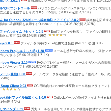
さん 2.6.2.8
EML形式のメールから添付ファイルを取り出す (19.03.20公開
ルでPCコントロール
パソコンにメールアドレスを与えパソコンで実行
に記述し送信するとそのコマンドを実行 (04.03.26公開 4,370K)
 for Outlook 32bit(メール誤送信防止アドイン) 2.8.2
誤送信を防止す
信時に確認画面を表示するOutlookアドイン (24.06.26公開 2,327K)
lファイルタイムリセット 1.0.5
Emlファイルを検索し、ファイルの日時
的に変更 (23.06.14公開 736K)
age 2.0.1
ファイルを簡単にGmail経由で送受信 (09.01.13公開 88K)
sinbow Pro(ふぁくしん坊) 1.38
メールを携帯やFAXへ転送し、添付ファ
しできる (06.06.07公開 1,711K)
sinbow Viewer 2.15
FAXのプレビュー機能と、メールやFAXへの自動
コンソールソフト (06.06.07公開 2,543K)
メール(受信) 1.00
メールでデータを定期的に送信する「観測メール」の受信側 
298K)
 Smtp Client 0.03
CGI用途向けのsendmail互換メール送信クライアント (02
)
tlook添付ファイル抽出くん 1.0.0
Outlookメールの添付ファイルを検索&ま
6.24公開 473K)
リマインダ 1.55
秀丸メールを使用してリマインダ機能を提供するアプリケー