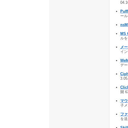
04.
Puf
ール
nsM
MS 
ルを
メー
インス
WeM
デー
Ciph
3.0
Cli
開 6
マウ
子メー
ファ
を送信
Skil