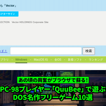
「Vector」
ベクターサイン
LECTION
Vector HOLDINGS Corporate Site
ンド！
イブラリ
Windows
Mac(OS X)
全OS
新着ソフト
ランキング