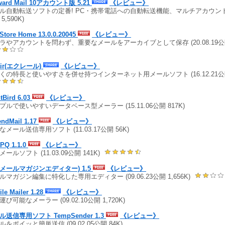
ward Mail 10アカウント版 5.21
《レビュー》
ル自動転送ソフトの定番! PC・携帯電話への自動転送機能、マルチアカウント対応 
5,590K)
Store Home 13.0.0.20045
《レビュー》
ラやアカウントを問わず、重要なメールをアーカイブとして保存 (20.08.19公開 
air(エクレール)
《レビュー》
くの特長と使いやすさを併せ持つインターネット用メールソフト (16.12.21公開 
tBird 6.03
《レビュー》
プルで使いやすいデータベース型メーラー (15.11.06公開 817K)
endMail 1.17
《レビュー》
なメール送信専用ソフト (11.03.17公開 56K)
PQ 1.1.0
《レビュー》
ールソフト (11.03.09公開 141K)
I(メールマガジンエディター) 1.5
《レビュー》
ルマガジン編集に特化した専用エディター (09.06.23公開 1,656K)
le Mailer 1.28
《レビュー》
び可能なメーラー (09.02.10公開 1,720K)
ル送信専用ソフト TempSender 1.3
《レビュー》
ルをポイッと簡単送信 (09.02.05公開 84K)