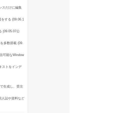
レスだけに編集
る (09.06.1
9.05.07公
数搭載 (09.
能なWindow
キストをインデ
タで生成し、受注
同人誌や資料など