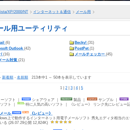
ista/XP/2000/NT
インターネット＆通信
メール用
ール用ユーティリティ
ail
(6)
Becky!
(31)
osoft Outlook
(42)
PostPet
(1)
バ
(16)
メールチェッカー
(45)
メール対策
(21)
-
新着順
-
名前順
213本中1 ～ 50本を表示しています
1 |
2
|
3
|
4
|
5
ーソフト ｜
シェアウェア ｜
製品 ｜
サンプル ｜
ソフト ｜
特に人気の高いソフト ｜ 《レビュー》 リンク先にレビュー
丸メール
《レビュー》
ndows上で動作するインターネット用電子メールソフト 秀丸エディタ相当の
る (26.07.29公開 12,824K)