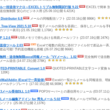
ル一括送信マクロ～EXCELトリプル無制限試行版 9.22
EXCELで簡単 
送信無制限 安心のビジネス用 (25.09.10公開 6,421K)
 Distributor 6.8
メールの同報配信ソフト (22.03.16公開 886K)
 Tree-View 2021.5.10
電子メールの保存を容易に、保存したメールを手軽
ツリー表示) (21.05.19公開 1,176K)
P 1.2.6
USBメモリで持ち歩ける簡易メールソフト (23.07.19公開 247K
送信ツール 2.03
Excelで複数の宛先に添付ファイル付で差込み一
差込可能! 予約送信機能も搭載 (26.07.29公開 866K)
無料・送信無制限excel同報メール「VYメール」 1.02
完全無料で送信数
ール送信 (14.07.23公開 278K)
TED-PRINTABLE_Convert 1.0
QUOTED-PRINTABLE文字コード変換 to SJ
120K)
elMailAddin (Excelで一斉送信)
Excelの一覧からメールを同報送信、
メールテンプレート (17.02.15公開 66,909K)
P3メール受信DLL 1.0
POP3サーバーとの通信用モジュール (03.07.11公開
MLメール編集アドイン for 秀丸メール 5.02
秀丸メールでHTMLメールを
ソフト (25.08.27公開 2,137K)