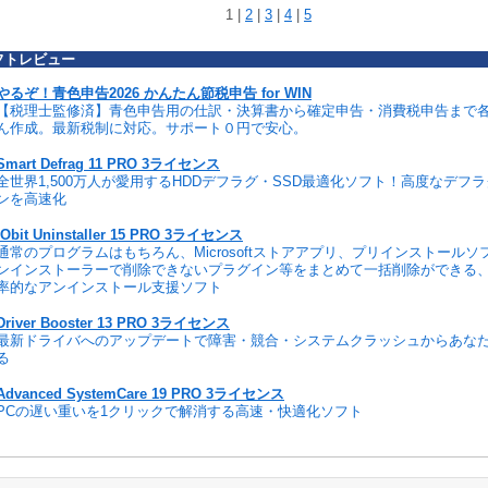
1 |
2
|
3
|
4
|
5
フトレビュー
やるぞ！青色申告2026 かんたん節税申告 for WIN
【税理士監修済】青色申告用の仕訳・決算書から確定申告・消費税申告まで
ん作成。最新税制に対応。サポート０円で安心。
Smart Defrag 11 PRO 3ライセンス
全世界1,500万人が愛用するHDDデフラグ・SSD最適化ソフト！高度なデフ
ンを高速化
IObit Uninstaller 15 PRO 3ライセンス
通常のプログラムはもちろん、Microsoftストアアプリ、プリインストール
ンインストーラーで削除できないプラグイン等をまとめて一括削除ができる
率的なアンインストール支援ソフト
Driver Booster 13 PRO 3ライセンス
最新ドライバへのアップデートで障害・競合・システムクラッシュからあな
る
Advanced SystemCare 19 PRO 3ライセンス
PCの遅い重いを1クリックで解消する高速・快適化ソフト