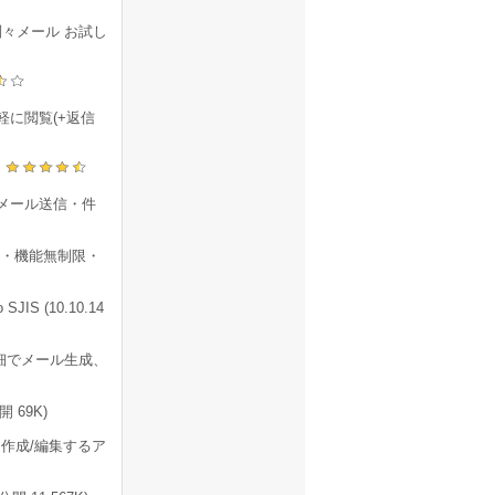
別々メール お試し
に閲覧(+返信
)
斉メール送信・件
・機能無制限・
IS (10.10.14
明細でメール生成、
 69K)
作成/編集するア