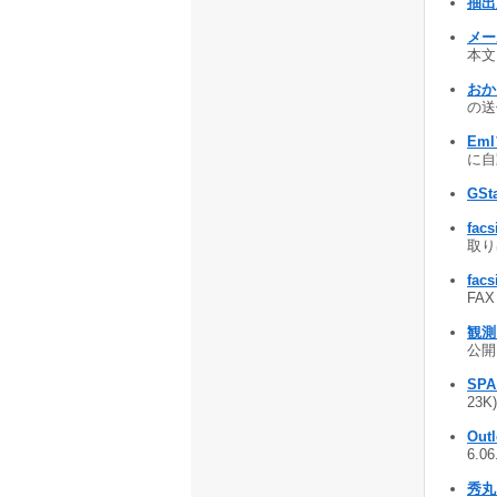
抽出屋
メー
本文
おかん
の送
Em
に自動
GSt
fac
取り出
fac
FAX
観測
公開 
SPA
23K
Ou
6.0
秀丸