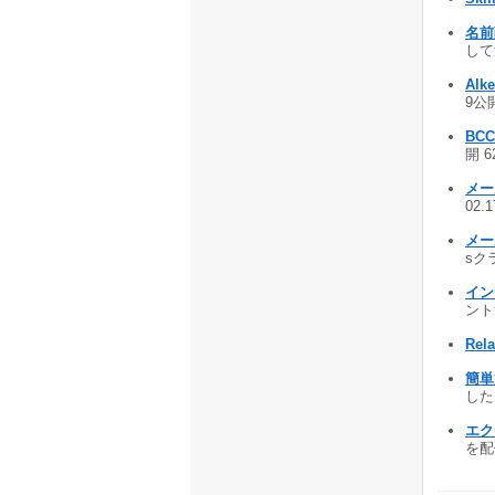
名前
して
Alke
9公開
BCC
開 6
メー
02.
メー
sクラ
イン
ント
Rela
簡単
した
エク
を配信