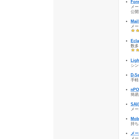
For
メー
公開 
Mail
メー
Ecl
数多
Ligh
シン
D-S
手軽
nPO
簡易メ
SA
メー
Mobi
持ち運
メー
メー