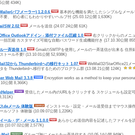
16公開 434K)
fMailer(パフメーラー) 1.2.0.6
基本的な機能を満たしたシンプルなメール
不要、 初心者にもわかりやすいヘルプ付 (25.03.12公開 1,630K)
ailSW 2.02
メールを送信 (24.07.24公開 61K)
Office Outlookアドイン - 添付ファイル圧縮 1.0
右クリックからのメニ
一括圧縮 カスタマイズ可能な自動パスワード生成機能付き (17.10.30公開 855
ル一斉送信 1.0
GmailのSMTPを使用しメールの一斉送信が出来る 住
トール不要! (13.10.01公開 52,938K)
ail32から Thunderbirdへの移行キット 1.07
WeMail32/StarOffice
タを Thunderbirdへ移行するためのプログラム群 (13.08.21公開 124K)
er Web Mail 3.3.8
Encryption works as a method to keep your personal 
5.10公開 8,366K)
ckHelper
受信したメール内のURLをクリックする スケジュールも設定可能 (1
3,311K)
スdeメール 体験版
インストール・設定・メール送受信までマウス操
ルソフト 体験版 (10.09.07公開 1,226K)
イール・デ・メール 1.1.0.0
あらかじめ送信内容を記述したファイルを
 (10.07.02公開 2,577K)
l-Mail
グループ毎にメールを一斉送信する (10.05.14公開 949K)