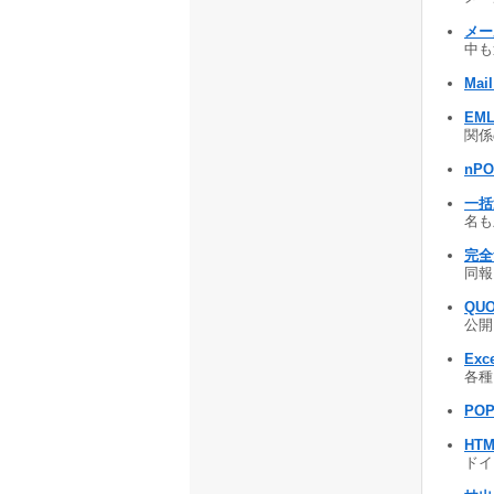
メー
中も
Mail
EML
関係の
nPO
一括
名も
完全
同報メ
QUO
公開 
Exc
各種
PO
HT
ドイン