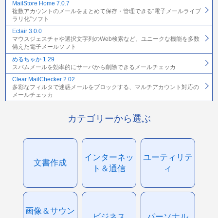
MailStore Home 7.0.7
複数アカウントのメールをまとめて保存・管理できる“電子メールライブ
ラリ化”ソフト
Eclair 3.0.0
マウスジェスチャや選択文字列のWeb検索など、ユニークな機能を多数
備えた電子メールソフト
めるちゃか 1.29
スパムメールを効率的にサーバから削除できるメールチェッカ
Clear MailChecker 2.02
多彩なフィルタで迷惑メールをブロックする、マルチアカウント対応の
メールチェッカ
カテゴリーから選ぶ
インターネッ
ユーティリテ
文書作成
ト＆通信
ィ
画像＆サウン
ビジネス
パーソナル