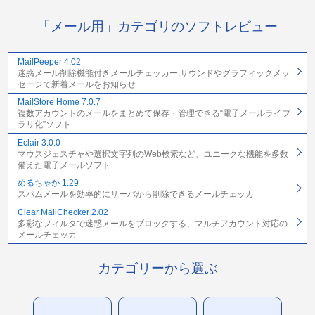
「メール用」カテゴリのソフトレビュー
MailPeeper 4.02
迷惑メール削除機能付きメールチェッカー,サウンドやグラフィックメッ
セージで新着メールをお知らせ
MailStore Home 7.0.7
複数アカウントのメールをまとめて保存・管理できる“電子メールライブ
ラリ化”ソフト
Eclair 3.0.0
マウスジェスチャや選択文字列のWeb検索など、ユニークな機能を多数
備えた電子メールソフト
めるちゃか 1.29
スパムメールを効率的にサーバから削除できるメールチェッカ
Clear MailChecker 2.02
多彩なフィルタで迷惑メールをブロックする、マルチアカウント対応の
メールチェッカ
カテゴリーから選ぶ