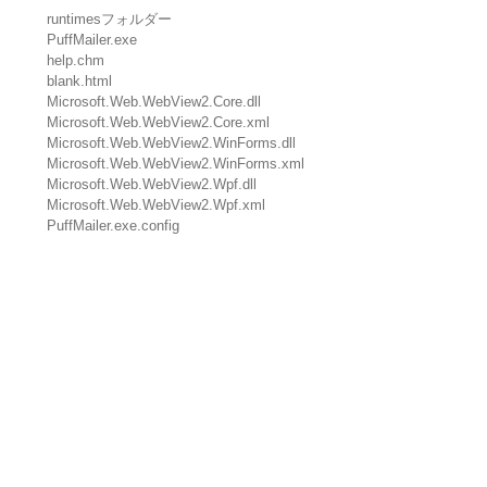
runtimesフォルダー
PuffMailer.exe
help.chm
blank.html
Microsoft.Web.WebView2.Core.dll
Microsoft.Web.WebView2.Core.xml
Microsoft.Web.WebView2.WinForms.dll
Microsoft.Web.WebView2.WinForms.xml
Microsoft.Web.WebView2.Wpf.dll
Microsoft.Web.WebView2.Wpf.xml
PuffMailer.exe.config