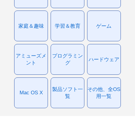
家庭＆趣味
学習＆教育
ゲーム
アミューズメ
プログラミン
ハードウェア
ント
グ
製品ソフト一
その他、全OS
Mac OS X
覧
用一覧