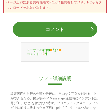
ページ上部にある共有機能でPCと情報共有して頂き、PCからダ
ウンロードをお願い致します。
コメント
ユーザーの評価(
人)：
0
0
コメント：
件
0
ソフト詳細説明
設定画面から行の先頭や最後に、自由な文字列を付けること
ができるため、掲示板やIP Messenger返信時にインデント記
号(「> 」など)を付けたい時や、プログラミングやコーディン
グ中に前後に決まった文字列(「print " "」や「<a> </a>」な