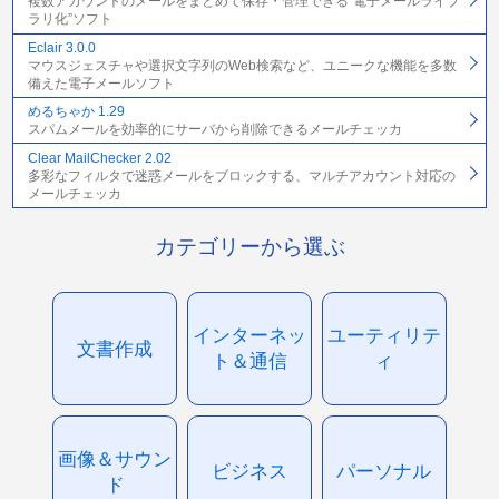
複数アカウントのメールをまとめて保存・管理できる“電子メールライブ
ラリ化”ソフト
Eclair 3.0.0
マウスジェスチャや選択文字列のWeb検索など、ユニークな機能を多数
備えた電子メールソフト
めるちゃか 1.29
スパムメールを効率的にサーバから削除できるメールチェッカ
Clear MailChecker 2.02
多彩なフィルタで迷惑メールをブロックする、マルチアカウント対応の
メールチェッカ
カテゴリーから選ぶ
インターネッ
ユーティリテ
文書作成
ト＆通信
ィ
画像＆サウン
ビジネス
パーソナル
ド