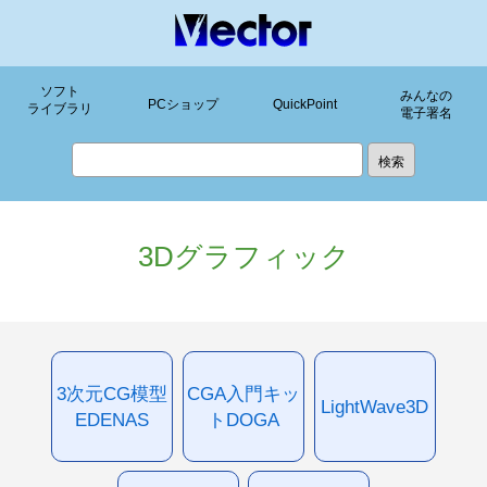
ソフト
みんなの
PCショップ
QuickPoint
ライブラリ
電子署名
3Dグラフィック
3次元CG模型
CGA入門キッ
LightWave3D
EDENAS
トDOGA