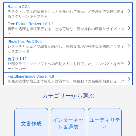
Rapture 2.2.1
デスクトップ上の情報をサッと画像化して表示。メモ感覚で気軽に使え
るスクリーンキャプチャ
Free Picture Resizer 1.0.1.2
複数の処理を連続実行することも可能な、簡単操作の画像リサイズソフ
ト
Photo Pos Pro 1.90.5
レタッチとシェイプ編集が融合し、多彩な表現が可能な高機能グラフィ
ックエディタ
色採り 1.12
外部グラフィックソフトへの自動入力にも対応した、コンパクトなカラ
ーピッカー
FastStone Image Viewer 4.8
画像の管理や加工まで幅広く対応する、軽快動作の高機能画像ビューア
カテゴリーから選ぶ
インターネッ
ユーティリテ
文書作成
ト＆通信
ィ