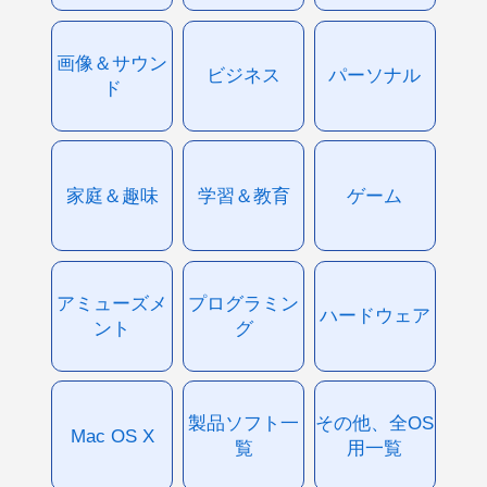
画像＆サウン
ビジネス
パーソナル
ド
家庭＆趣味
学習＆教育
ゲーム
アミューズメ
プログラミン
ハードウェア
ント
グ
製品ソフト一
その他、全OS
Mac OS X
覧
用一覧