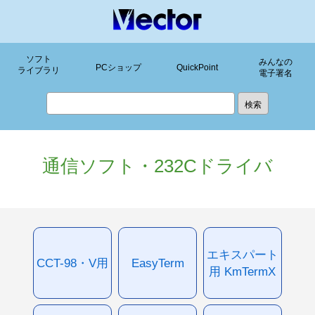
ソフト
みんなの
PCショップ
QuickPoint
ライブラリ
電子署名
通信ソフト・232Cドライバ
エキスパート
CCT-98・V用
EasyTerm
用 KmTermX