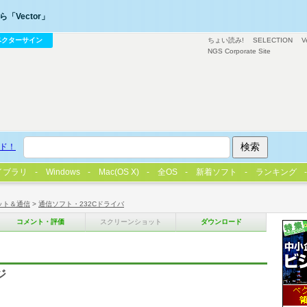
「Vector」
ベクターサイン
ちょい読み!
SELECTION
V
NGS Corporate Site
ド！
イブラリ
Windows
Mac(OS X)
全OS
新着ソフト
ランキング
ット＆通信
>
通信ソフト・232Cドライバ
コメント・評価
スクリーンショット
ダウンロード
ジ