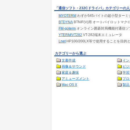
「通信ソフト・232Cドライバ」カテゴリーの
MYOTERM
わずか545バイトの超小型ターミ
BTDYNA
BTNIF(V)用 オートパイロットマクロ集 f
FM-goterm
オンライン囲碁対局機能付通信ソ
YTERM/VT282
VT-282端末エミュレータ
Lnet
HP100/200LX等で使用することを目的
カテゴリーから選ぶ
文書作成
イン
画像＆サウンド
ビジ
家庭＆趣味
学習
アミューズメント
プロ
Mac OS X
製品