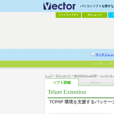
パソコンソフトを探すなら
ソフトライブラリ
PCショップ
サーチトレン
トップ
ラ
トップ
>
ダウンロード
>
MS-DOSまたは汎用
>
インターネ
ソフト詳細
レビュー
Telnet Extention
TCP/IP 環境を支援するパッケー