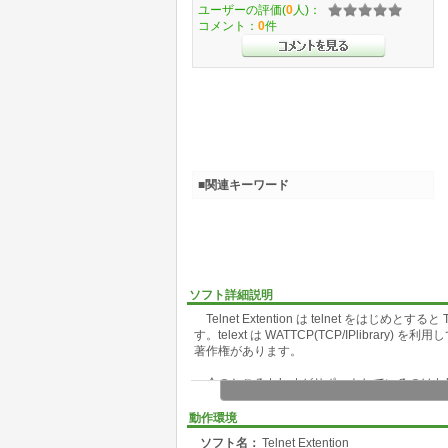
ユーザーの評価(
0
人)：
コメント：
0
件
■関連キーワード
ソフト詳細説明
Telnet Extention は telnet をはじめと
す。telext は WATTCP(TCP/IPlibrary
著作権があります。
今のところ telext がサポートしているのは te
肢が非常に少なく、telnet の場合でも通
信プログラムや草の根ホストプログラムが tel
動作環境
ケージです
ソフト名：
Telnet Extention