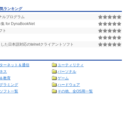
人気ランキング
ナルプログラム
or DynaBookNet
フト
とした日本語対応のtelnetクライアントソフト
ターネット＆通信
ユーティリティ
ネス
パーソナル
＆教育
ゲーム
グラミング
ハードウェア
ソフト一覧
その他、全OS用一覧