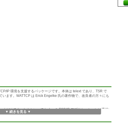
すると TCP/IP 環境を支援するパッケージです。本体は telext であり、TSR で
) を利用しています。WATTCP は Erick Engelke 氏の著作物で、改良者の方々にも
lnet だけです。なんといっても dos の TCP/IP アプリケーションは選択
▼ 続きを見る ▼
信プログラムと別のプログラムを使わなければなりません。そこで既にある通
net に対応すれば面白い、ってことでそれを簡単に可能するのがこのパッ