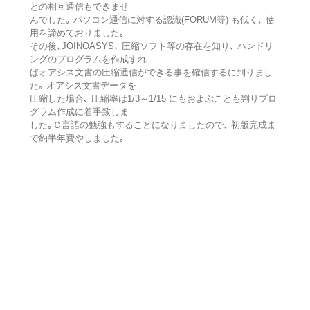
との相互通信もできませ
んでした｡ パソコン通信に対する認識(FORUM等) も低く､ 使
用を諦めておりました｡
その後､JOINOASYS､ 圧縮ソフト等の存在を知り､ ハンドリ
ングのプログラムを作成すれ
ばオアシス文書の圧縮通信ができる事を確信するに到りまし
た｡ オアシス文書データを
圧縮した場合､ 圧縮率は1/3～1/15 にもおよぶことも判りプロ
グラム作成に着手致しま
した｡Ｃ言語の勉強もすることになりましたので､ 初版完成ま
で約半年費やしました｡