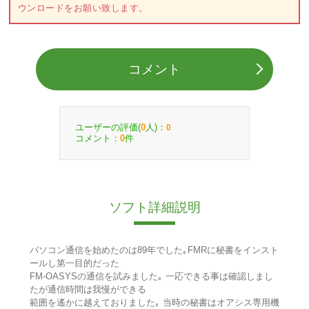
ウンロードをお願い致します。
コメント
ユーザーの評価(
人)：
0
0
コメント：
件
0
ソフト詳細説明
パソコン通信を始めたのは89年でした｡FMRに秘書をインスト
ールし第一目的だった
FM-OASYSの通信を試みました｡ 一応できる事は確認しまし
たが通信時間は我慢ができる
範囲を遙かに越えておりました｡ 当時の秘書はオアシス専用機