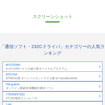
スクリーンショット
「通信ソフト・232Cドライバ」カテゴリーの人気ラ
ンキング
MYOTERM
わずか545バイトの超小型ターミナルプログラム
BTDYNA
BTNIF(V)用 オートパイロットマクロ集 for DynaBookNet
FM-goterm
オンライン囲碁対局機能付通信ソフト
YTERM/VT282
VT-282端末エミュレータ
Lnet