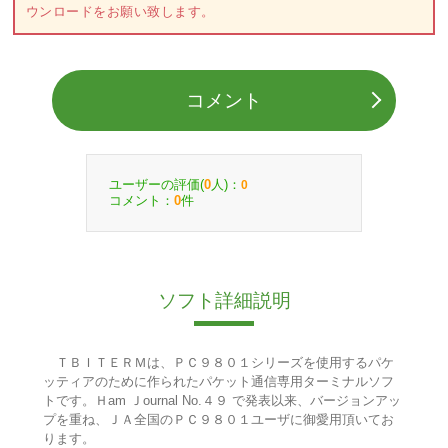
ウンロードをお願い致します。
コメント
ユーザーの評価(
人)：
0
0
コメント：
件
0
ソフト詳細説明
ＴＢＩＴＥＲＭは、ＰＣ９８０１シリーズを使用するパケ
ッティアのために作られたパケット通信専用ターミナルソフ
トです。Ｈam Ｊournal No.４９ で発表以来、バージョンアッ
プを重ね、ＪＡ全国のＰＣ９８０１ユーザに御愛用頂いてお
ります。