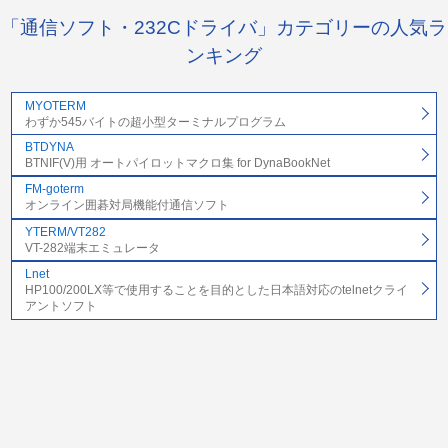
「通信ソフト・232Cドライバ」カテゴリーの人気ラ
ンキング
MYOTERM
わずか545バイトの超小型ターミナルプログラム
BTDYNA
BTNIF(V)用 オートパイロットマクロ集 for DynaBookNet
FM-goterm
オンライン囲碁対局機能付通信ソフト
YTERM/VT282
VT-282端末エミュレータ
Lnet
HP100/200LX等で使用することを目的とした日本語対応のtelnetクライ
アントソフト