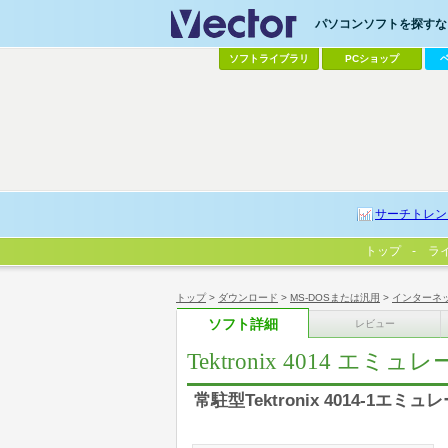
パソコンソフトを探すなら
ソフトライブラリ
PCショップ
サーチトレン
トップ
ラ
トップ
>
ダウンロード
>
MS-DOSまたは汎用
>
インターネ
ソフト詳細
レビュー
Tektronix 4014 エミュ
常駐型Tektronix 4014-1エミュ