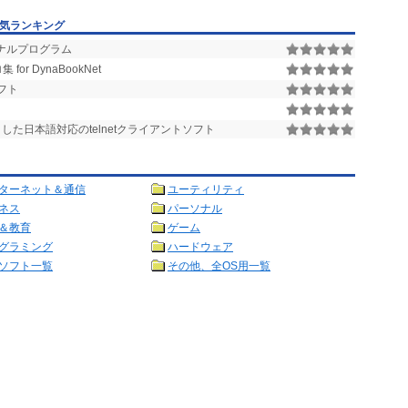
人気ランキング
ナルプログラム
or DynaBookNet
フト
とした日本語対応のtelnetクライアントソフト
ターネット＆通信
ユーティリティ
ネス
パーソナル
＆教育
ゲーム
グラミング
ハードウェア
ソフト一覧
その他、全OS用一覧