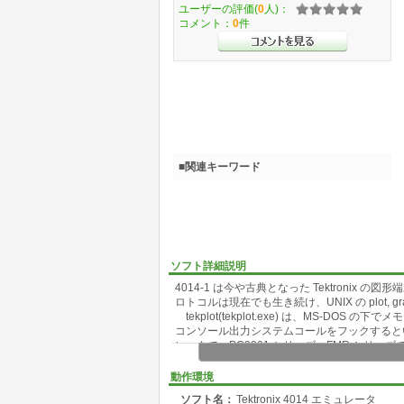
ユーザーの評価(
0
人)：
コメント：
0
件
■関連キーワード
ソフト詳細説明
4014-1 は今や古典となった Tektronix 
ロトコルは現在でも生き続け、UNIX の plot, 
tekplot(tekplot.exe) は、MS-DOS 
コンソール出力システムコールをフックするという
レータで、PC9801 シリーズ、FMR シリ
出力として MS-DOS のシステムコールを利
で 4014-1 図形命令を画面出力すると常駐している
動作環境
動的に図形をグラフィック表示します。
ソフト名：
Tektronix 4014 エミュレータ