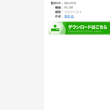
動作OS：
MS-DOS
機種：
PC-98
種類：
フリーソフト
作者：
岡田 稔