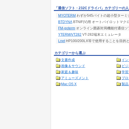
「通信ソフト・232Cドライバ」カテゴリーの
MYOTERM
わずか545バイトの超小型ターミ
BTDYNA
BTNIF(V)用 オートパイロットマクロ集 f
FM-goterm
オンライン囲碁対局機能付通信ソ
YTERM/VT282
VT-282端末エミュレータ
Lnet
HP100/200LX等で使用することを目的
カテゴリーから選ぶ
文書作成
イン
画像＆サウンド
ビジ
家庭＆趣味
学習
アミューズメント
プロ
Mac OS X
製品