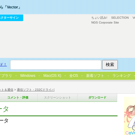
「Vector」
ベクターサイン
ちょい読み!
SELECTION
V
NGS Corporate Site
ド！
イブラリ
Windows
Mac(OS X)
全OS
新着ソフト
ランキング
ット＆通信
>
通信ソフト・232Cドライバ
コメント・評価
スクリーンショット
ダウンロード
レータ
レータ