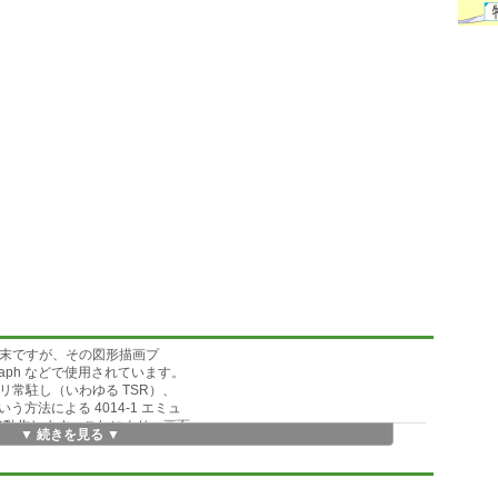
の図形端末ですが、その図形描画プ
graph などで使用されています。
の下でメモリ常駐し（いわゆる TSR）、
方法による 4014-1 エミュ
ーズで動作します。これにより、画面
▼ 続きを見る ▼
用しているようなアプリケーション
 tekplot がフックして自