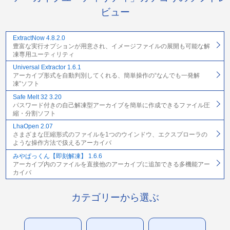
ビュー
ExtractNow 4.8.2.0
豊富な実行オプションが用意され、イメージファイルの展開も可能な解
凍専用ユーティリティ
Universal Extractor 1.6.1
アーカイブ形式を自動判別してくれる、簡単操作の“なんでも一発解
凍”ソフト
Safe Melt 32 3.20
パスワード付きの自己解凍型アーカイブを簡単に作成できるファイル圧
縮・分割ソフト
LhaOpen 2.07
さまざまな圧縮形式のファイルを1つのウインドウ、エクスプローラの
ような操作方法で扱えるアーカイバ
みやぱっくん【即刻解凍】 1.6.6
アーカイブ内のファイルを直接他のアーカイブに追加できる多機能アー
カイバ
カテゴリーから選ぶ