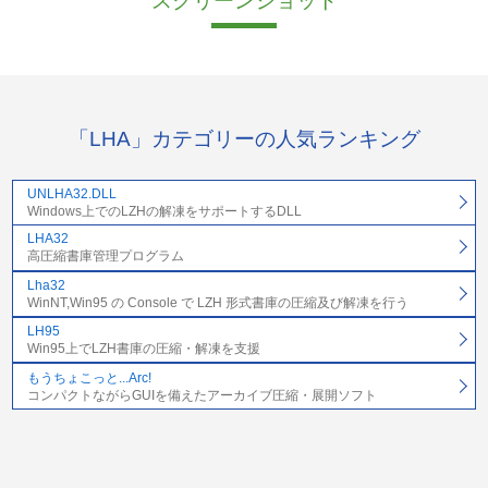
スクリーンショット
「LHA」カテゴリーの人気ランキング
UNLHA32.DLL
Windows上でのLZHの解凍をサポートするDLL
LHA32
高圧縮書庫管理プログラム
Lha32
WinNT,Win95 の Console で LZH 形式書庫の圧縮及び解凍を行う
LH95
Win95上でLZH書庫の圧縮・解凍を支援
もうちょこっと...Arc!
コンパクトながらGUIを備えたアーカイブ圧縮・展開ソフト