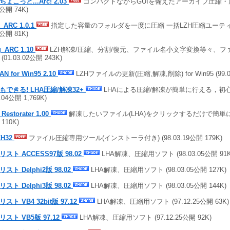
ょこっと...Arc! 2.03
コンパクトながらGUIを備えたアーカイブ圧縮・展開
2公開 74K)
_ARC 1.0.1
指定した容量のフォルダを一度に圧縮 一括LZH圧縮ユーティリテ
6公開 81K)
g_ARC 1.10
LZH解凍/圧縮、分割/復元、ファイル名小文字変換等々、フ
(01.03.02公開 243K)
AN for Win95 2.10
LZHファイルの更新(圧縮,解凍,削除) for Win95 (99.06
もできる! LHA圧縮/解凍32+
LHAによる圧縮/解凍が簡単に行える，初心
3.04公開 1,769K)
Restorater 1.00
解凍したいファイル(LHA)をクリックするだけで簡単に解凍 
110K)
ZH32
ファイル圧縮専用ツール(インストーラ付き) (98.03.19公開 179K)
リスト ACCESS97版 98.02
LHA解凍、圧縮用ソフト (98.03.05公開 91K
リスト Delphi2版 98.02
LHA解凍、圧縮用ソフト (98.03.05公開 127K)
リスト Delphi3版 98.02
LHA解凍、圧縮用ソフト (98.03.05公開 144K)
リスト VB4 32bit版 97.12
LHA解凍、圧縮用ソフト (97.12.25公開 63K)
リスト VB5版 97.12
LHA解凍、圧縮用ソフト (97.12.25公開 92K)