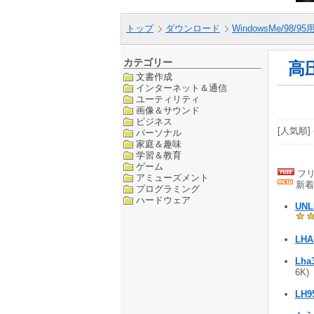
トップ
ダウンロード
WindowsMe/98/9
カテゴリー
高
文書作成
インターネット＆通信
ユーティリティ
画像＆サウンド
ビジネス
[人気順] 
パーソナル
家庭＆趣味
学習＆教育
ゲーム
フリ
アミューズメント
新着
プログラミング
ハードウェア
UNL
LHA
Lha
6K
LH9