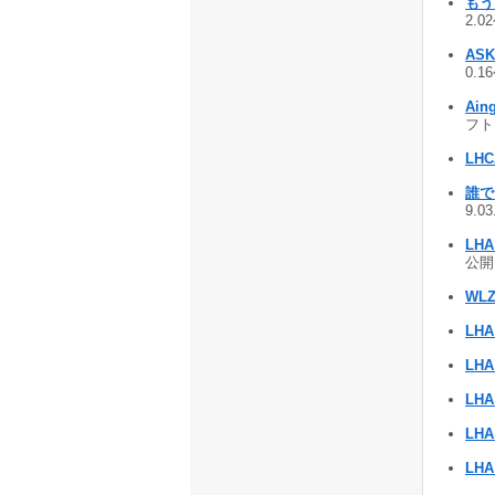
もうち
2.0
ASK
0.1
Ain
フト 
LHC
誰で
9.0
LHA 
公開 
WL
LHA
LHA
LHA
LHA
LHA