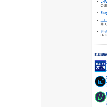
LHA
公開 
Easy
LHE
開 1
Shel
06.
新着ソ