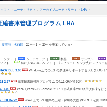
5用ソフト
ユーティリティ
アーカイブユーティリティ
LHA
圧縮書庫管理プログラム LHA
-
新着順
-
名前順
20本中1 ～ 20本を表示しています
ーソフト ｜
シェアウェア ｜
製品 ｜
サンプル ｜
ソフト ｜
特に人気の高いソフト ｜ 《レビュー》 リンク先にレビュー
HA32.DLL 3.00
Windows上でのLZHの解凍をサポートするDLL (17.05.17
32 2.67
高圧縮書庫管理プログラム (04.11.09公開 50K)
32 1.06
WinNT,Win95 の Console で LZH 形式書庫の圧縮及び解凍を行う (
)
5 1.00 Beta2
Win95上でLZH書庫の圧縮・解凍を支援 (96.09.05公開 304K