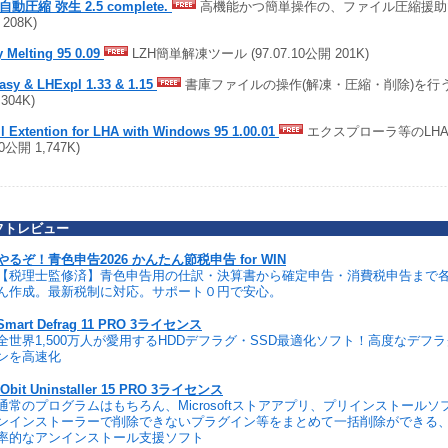
自動圧縮 弥生 2.5 complete.
高機能かつ簡単操作の、ファイル圧縮援助ツール 
208K)
 Melting 95 0.09
LZH簡単解凍ツール (97.07.10公開 201K)
asy & LHExpl 1.33 & 1.15
書庫ファイルの操作(解凍・圧縮・削除)を行う (9
,304K)
l Extention for LHA with Windows 95 1.00.01
エクスプローラ等のLHA拡
10公開 1,747K)
フトレビュー
やるぞ！青色申告2026 かんたん節税申告 for WIN
【税理士監修済】青色申告用の仕訳・決算書から確定申告・消費税申告まで
ん作成。最新税制に対応。サポート０円で安心。
Smart Defrag 11 PRO 3ライセンス
全世界1,500万人が愛用するHDDデフラグ・SSD最適化ソフト！高度なデフ
ンを高速化
IObit Uninstaller 15 PRO 3ライセンス
通常のプログラムはもちろん、Microsoftストアアプリ、プリインストール
ンインストーラーで削除できないプラグイン等をまとめて一括削除ができる
率的なアンインストール支援ソフト