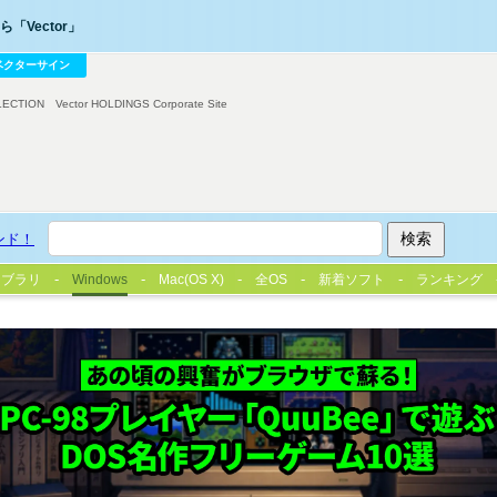
「Vector」
ベクターサイン
LECTION
Vector HOLDINGS Corporate Site
ンド！
イブラリ
Windows
Mac(OS X)
全OS
新着ソフト
ランキング