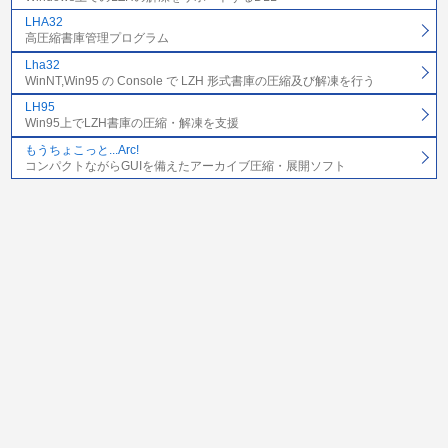
LHA32
高圧縮書庫管理プログラム
Lha32
WinNT,Win95 の Console で LZH 形式書庫の圧縮及び解凍を行う
LH95
Win95上でLZH書庫の圧縮・解凍を支援
もうちょこっと...Arc!
コンパクトながらGUIを備えたアーカイブ圧縮・展開ソフト