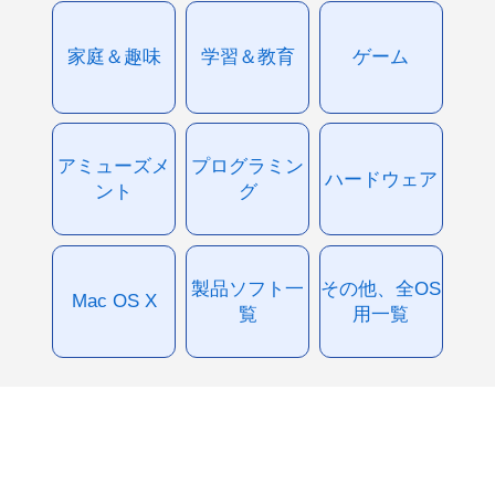
家庭＆趣味
学習＆教育
ゲーム
アミューズメ
プログラミン
ハードウェア
ント
グ
製品ソフト一
その他、全OS
Mac OS X
覧
用一覧