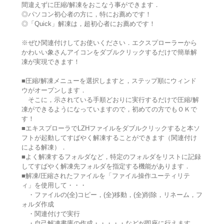
間違えずに圧縮/解凍をおこなう事ができます．
◎パソコン初心者の方に，特にお薦めです！
◎「Quick」解凍は，超初心者にお薦めです！
※ぜひ関連付けしてお使いください．エクスプローラーから
かわいい象さんアイコンをダブルクリックするだけで簡単解
凍が実現できます！
■圧縮/解凍メニューを選択しますと，ステップ順にウィンド
ウがオープンします．
そこに，示されている手順どおりに実行するだけで圧縮/解
凍ができるようになっていますので，初めての方でもＯＫで
す！
■エキスプローラでLZHファイルをダブルクリックすると本ソ
フトが起動してすばやく解凍することができます（関連付け
による解凍）．
■よく解凍するフォルダなど，特定のフォルダをリストに記録
してすばやく解凍先フォルダを指定する機能があります．
■解凍/圧縮されたファイルを「ファイル操作ユーティリテ
ィ」を使用して・・・
・ファイルの(全)コピー，(全)移動，(全)削除，リネーム，フ
ォルダ作成
・関連付けで実行
・自己解凍書庫の作成・・・・・などが即座に行えます．