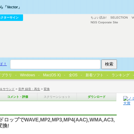
「Vector」
ベクターサイン
ちょい読み!
SELECTION
V
NGS Corporate Site
ド！
イブラリ
Windows
Mac(OS X)
全OS
新着ソフト
ランキング
＆サウンド
>
音声 録音・再生
>
変換
コメント・評価
スクリーンショット
ダウンロード
でWAVE,MP2,MP3,MP4(AAC),WMA,AC3,
変換!