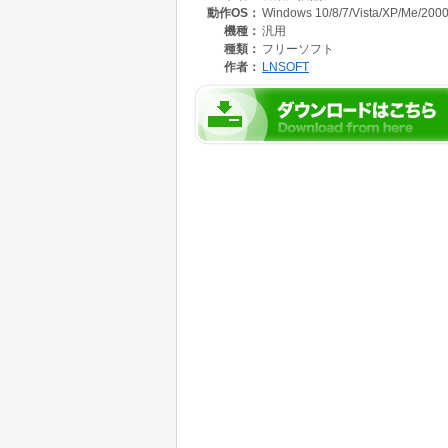
動作OS：
Windows 10/8/7/Vista/XP/Me/2000
-動画形式からの音楽抽出変換
-PC/Mac, iPod/iPhone, WALKMAN, 
機種：
汎用
-WAVE, MP2, MP3, MP4(AAC), WMA, AC3, 
種類：
フリーソフト
-AVI(XviD), MPEG1, MPEG2(VOB), MPEG4(
作者：
LNSOFT
-貴方だけのお好み設定(一発設定)の記憶