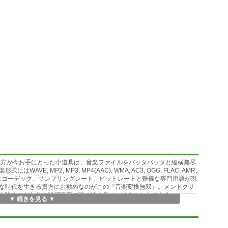
貴方が今お手にとった小道具は、音楽ファイルをバッタバッタと縦横無尽
, MP2, MP3, MP4(AAC), WMA, AC3, OGG, FLAC, AMR,
にコーデック、サンプリングレート、ビットレートと難儀な専門用語が現
な時代を生きる貴方にお勧めなのがこの『音楽変換無双』。メンドクサ
も唸るこだわりの詳細設定で匠の技を見せつけることもできる。
▼ 続きを見る ▼
ろ。お気に召すかどうかは貴方次第。