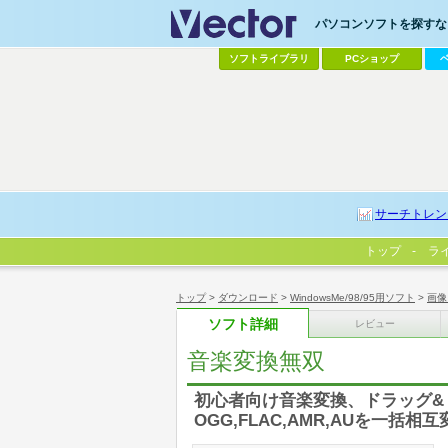
パソコンソフトを探すなら
ソフトライブラリ
PCショップ
サーチトレン
トップ
ラ
トップ
>
ダウンロード
>
WindowsMe/98/95用ソフト
>
画像
ソフト詳細
レビュー
音楽変換無双
初心者向け音楽変換、ドラッグ&ドロップ
OGG,FLAC,AMR,AUを一括相互