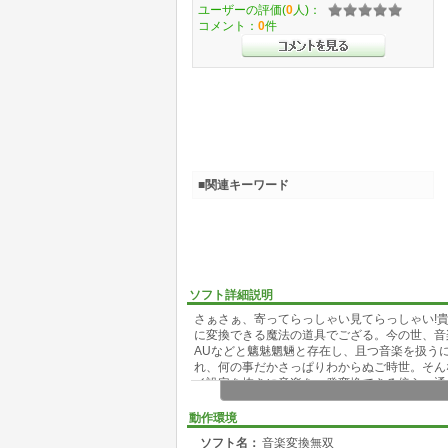
ユーザーの評価(
0
人)：
コメント：
0
件
■関連キーワード
ソフト詳細説明
さぁさぁ、寄ってらっしゃい見てらっしゃい!
に変換できる魔法の道具でござる。今の世、音楽形式にはWAVE
AUなどと魑魅魍魎と存在し、且つ音楽を扱う
れ、何の事だかさっぱりわからぬご時世。そん
イ設定を抜きに音楽を一発変換できる傍ら、通
人生いろいろ、音楽もいろいろ、変換もいろい
動作環境
【 特徴 】
ソフト名：
音楽変換無双
-音楽形式の一括相互変換