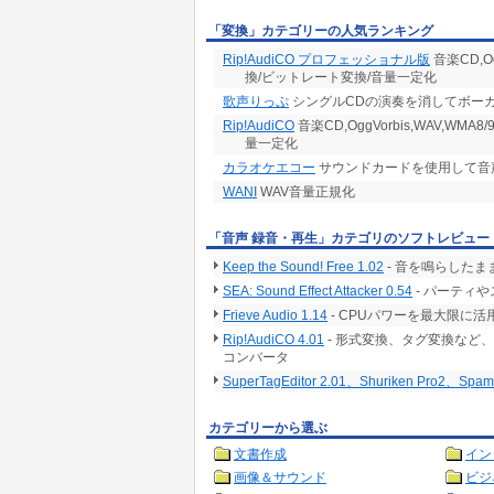
「変換」カテゴリーの人気ランキング
Rip!AudiCO プロフェッショナル版
音楽CD,Og
換/ビットレート変換/音量一定化
歌声りっぷ
シングルCDの演奏を消してボー
Rip!AudiCO
音楽CD,OggVorbis,WAV,WM
量一定化
カラオケエコー
サウンドカードを使用して音
WANI
WAV音量正規化
「音声 録音・再生」カテゴリのソフトレビュー
Keep the Sound! Free 1.02
- 音を鳴らしたま
SEA: Sound Effect Attacker 0.54
- パーティ
Frieve Audio 1.14
- CPUパワーを最大限に
Rip!AudiCO 4.01
- 形式変換、タグ変換など
コンバータ
SuperTagEditor 2.01、Shuriken Pro2、Spam Ma
カテゴリーから選ぶ
文書作成
イン
画像＆サウンド
ビジ