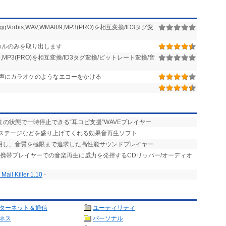
gVorbis,WAV,WMA8/9,MP3(PRO)を相互変換/ID3タグ変
カルのみを取り出します
A8/9,MP3(PRO)を相互変換/ID3タグ変換/ビットレート変換/音
声にカラオケのようなエコーをかける
まの状態で一時停止できる“耳コピ支援”WAVEプレイヤー
やステージなどを盛り上げてくれる効果音再生ソフト
活用し、音質を極限まで追求した高性能サウンドプレイヤー
、携帯プレイヤーでの音楽再生に威力を発揮するCDリッパー/オーディオ
il Killer 1.10
-
ターネット＆通信
ユーティリティ
ネス
パーソナル