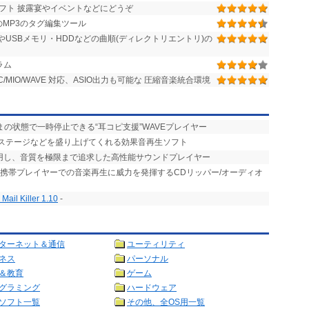
フト 披露宴やイベントなどにどうぞ
のMP3のタグ編集ツール
USBメモリ・HDDなどの曲順(ディレクトリエントリ)の
ラム
FLAC/MIO/WAVE 対応、ASIO出力も可能な 圧縮音楽統合環境
まの状態で一時停止できる“耳コピ支援”WAVEプレイヤー
やステージなどを盛り上げてくれる効果音再生ソフト
活用し、音質を極限まで追求した高性能サウンドプレイヤー
、携帯プレイヤーでの音楽再生に威力を発揮するCDリッパー/オーディオ
il Killer 1.10
-
ターネット＆通信
ユーティリティ
ネス
パーソナル
＆教育
ゲーム
グラミング
ハードウェア
ソフト一覧
その他、全OS用一覧