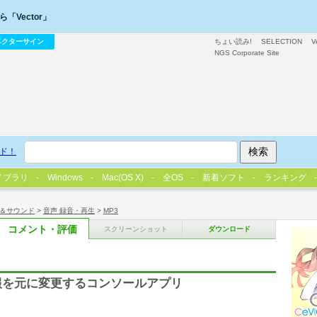
「Vector」
ベクターサイン
ちょい読み!
SELECTION
V
NGS Corporate Site
ド！
イブラリ
Windows
Mac(OS X)
全OS
新着ソフト
ランキング
＆サウンド
>
音声 録音・再生
>
MP3
コメント・評価
スクリーンショット
ダウンロード
グ情報を元に変更するコンソールアプリ