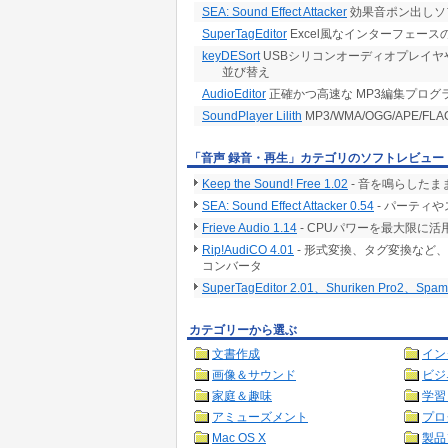
SEA: Sound Effect Attacker
効果音ポン出しソ
SuperTagEditor
Excel風なインターフェース
keyDESort
USBシリコンオーディオプレイヤや
並び替え
AudioEditor
正確かつ高速な MP3編集プログ
SoundPlayer Lilith
MP3/WMA/OGG/APE/
「音声 録音・再生」カテゴリのソフトレビュー
Keep the Sound! Free 1.02
- 音を鳴らしたま
SEA: Sound Effect Attacker 0.54
- パーティ
Frieve Audio 1.14
- CPUパワーを最大限に
Rip!AudiCO 4.01
- 形式変換、タグ変換など
コンバータ
SuperTagEditor 2.01、Shuriken Pro2、Spam Ma
カテゴリーから選ぶ
文書作成
イン
画像＆サウンド
ビジ
家庭＆趣味
学習
アミューズメント
プロ
Mac OS X
製品