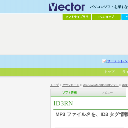
パソコンソフトを探すなら
ソフトライブラリ
PCショップ
サーチトレン
トップ
ラ
トップ
>
ダウンロード
>
WindowsMe/98/95用ソフト
>
画像
ソフト詳細
レビュー
ID3RN
MP3 ファイル名を、ID3 タ