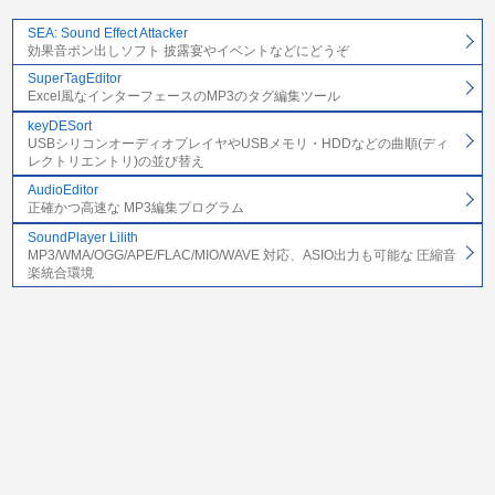
SEA: Sound Effect Attacker
効果音ポン出しソフト 披露宴やイベントなどにどうぞ
SuperTagEditor
Excel風なインターフェースのMP3のタグ編集ツール
keyDESort
USBシリコンオーディオプレイヤやUSBメモリ・HDDなどの曲順(ディ
レクトリエントリ)の並び替え
AudioEditor
正確かつ高速な MP3編集プログラム
SoundPlayer Lilith
MP3/WMA/OGG/APE/FLAC/MIO/WAVE 対応、ASIO出力も可能な 圧縮音
楽統合環境