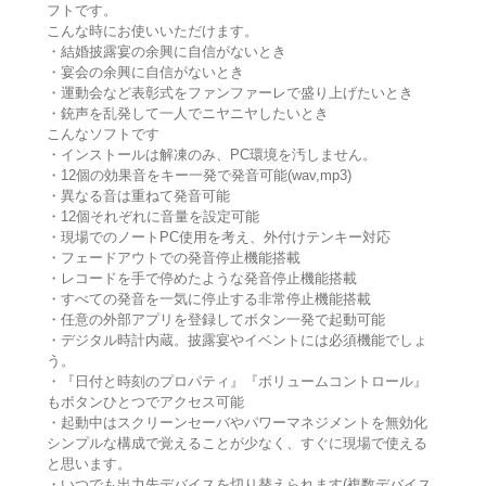
フトです。
こんな時にお使いいただけます。
・結婚披露宴の余興に自信がないとき
・宴会の余興に自信がないとき
・運動会など表彰式をファンファーレで盛り上げたいとき
・銃声を乱発して一人でニヤニヤしたいとき
こんなソフトです
・インストールは解凍のみ、PC環境を汚しません。
・12個の効果音をキー一発で発音可能(wav,mp3)
・異なる音は重ねて発音可能
・12個それぞれに音量を設定可能
・現場でのノートPC使用を考え、外付けテンキー対応
・フェードアウトでの発音停止機能搭載
・レコードを手で停めたような発音停止機能搭載
・すべての発音を一気に停止する非常停止機能搭載
・任意の外部アプリを登録してボタン一発で起動可能
・デジタル時計内蔵。披露宴やイベントには必須機能でしょ
う。
・『日付と時刻のプロパティ』『ボリュームコントロール』
もボタンひとつでアクセス可能
・起動中はスクリーンセーバやパワーマネジメントを無効化
シンプルな構成で覚えることが少なく、すぐに現場で使える
と思います。
・いつでも出力先デバイスを切り替えられます(複数デバイス