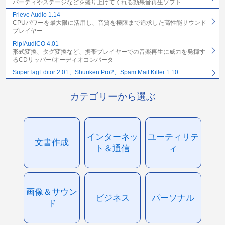
パーティやステージなどを盛り上げてくれる効果音再生ソフト
Frieve Audio 1.14
CPUパワーを最大限に活用し、音質を極限まで追求した高性能サウンド
プレイヤー
Rip!AudiCO 4.01
形式変換、タグ変換など、携帯プレイヤーでの音楽再生に威力を発揮す
るCDリッパー/オーディオコンバータ
SuperTagEditor 2.01、Shuriken Pro2、Spam Mail Killer 1.10
カテゴリーから選ぶ
インターネッ
ユーティリテ
文書作成
ト＆通信
ィ
画像＆サウン
ビジネス
パーソナル
ド