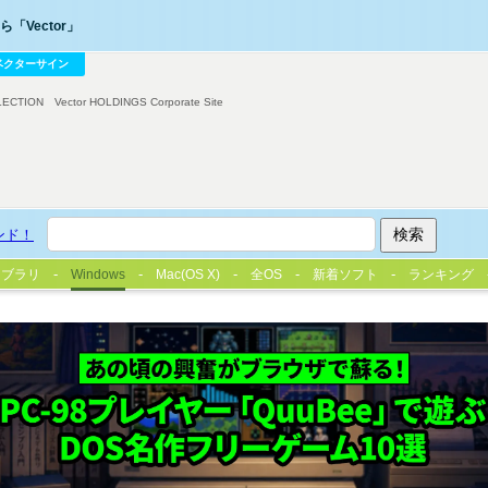
「Vector」
ベクターサイン
LECTION
Vector HOLDINGS Corporate Site
ンド！
イブラリ
Windows
Mac(OS X)
全OS
新着ソフト
ランキング