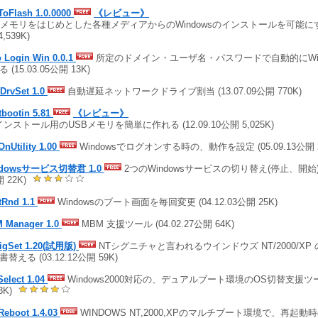
ToFlash 1.0.0000
《レビュー》
Bメモリをはじめとした各種メディアからのWindowsのインストールを可能にする (
4,539K)
 Login Win 0.0.1
所定のドメイン・ユーザ名・パスワードで自動的にWin
 (15.03.05公開 13K)
DrvSet 1.0
自動遅延ネットワークドライブ割当 (13.07.09公開 770K)
tbootin 5.81
《レビュー》
インストール用のUSBメモリを簡単に作れる (12.09.10公開 5,025K)
nUtility 1.00
Windowsでログオンする時の、動作を設定 (05.09.13公開 2
ndowsサービス切替君 1.0
2つのWindowsサービスの切り替え(停止、開始)を行
 22K)
tRnd 1.1
Windowsのブート画面を毎回変更 (04.12.03公開 25K)
 Manager 1.0
MBM 支援ツール (04.02.27公開 64K)
igSet 1.20(試用版)
NTシグニチャと言われるウインドウズ NT/2000/XP
替える (03.12.12公開 59K)
elect 1.04
Windows2000対応の、デュアルブート環境のOS切替支援ツール 
3K)
Reboot 1.4.03
WINDOWS NT,2000,XPのマルチブート環境で、再起