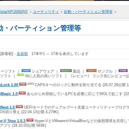
ista/XP/2000/NT
ユーティリティ
起動・パーティション管理等
動・パーティション管理等
 [新着順] -
名前順
17本中1 ～ 17本を表示しています
ーソフト ｜
シェアウェア ｜
製品 ｜
サンプル ｜
ソフト ｜
特に人気の高いソフト ｜ 《レビュー》 リンク先にレビュー
sLock 1.00
CAPSキーのロックに動作を割り当てる (26.07.29公開 15
gMagic 1.0
あらかじめ登録しているPCを必要に応じてWOLで起こす (22.04.
tNext 1.0
UEFIモードでのデュアルブート支援ユーティリティープログラ
S切り替え (22.04.13公開 4,279K)
r-V Stop 1.0.3
Hyper-VとVMwareやVirtualBoxなどの仮想環境を共
プリ (18.10.03公開 583K)