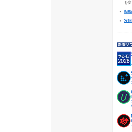
を変更
起動デ
次回
新着ソ