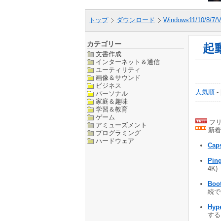
トップ
ダウンロード
Windows11/10/8/7/V
カテゴリー
起
文書作成
インターネット＆通信
ユーティリティ
画像＆サウンド
ビジネス
人気順
-
パーソナル
家庭＆趣味
学習＆教育
ゲーム
フリ
アミューズメント
新着
プログラミング
ハードウェア
Cap
Pin
4K)
Boo
続でO
Hype
するア