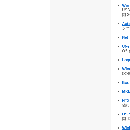
Win
US
開 3
Auto
ンする
Net_
UNe
OS
LogO
Wi
0公開
Boo
MKM
NTS
値に書
OS S
開 1
Win