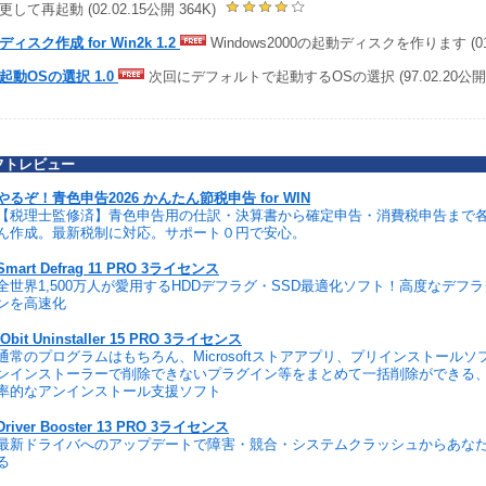
して再起動 (02.02.15公開 364K)
ィスク作成 for Win2k 1.2
Windows2000の起動ディスクを作ります (01.1
起動OSの選択 1.0
次回にデフォルトで起動するOSの選択 (97.02.20公開 
フトレビュー
やるぞ！青色申告2026 かんたん節税申告 for WIN
【税理士監修済】青色申告用の仕訳・決算書から確定申告・消費税申告まで
ん作成。最新税制に対応。サポート０円で安心。
Smart Defrag 11 PRO 3ライセンス
全世界1,500万人が愛用するHDDデフラグ・SSD最適化ソフト！高度なデフ
ンを高速化
IObit Uninstaller 15 PRO 3ライセンス
通常のプログラムはもちろん、Microsoftストアアプリ、プリインストール
ンインストーラーで削除できないプラグイン等をまとめて一括削除ができる
率的なアンインストール支援ソフト
Driver Booster 13 PRO 3ライセンス
最新ドライバへのアップデートで障害・競合・システムクラッシュからあな
る