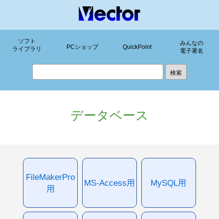
ソフト
みんなの
PCショップ
QuickPoint
ライブラリ
電子署名
データベース
FileMakerPro
MS-Access用
MySQL用
用