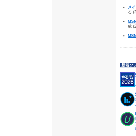
メイ
る (
MSN
成 (
MSN
新着ソ