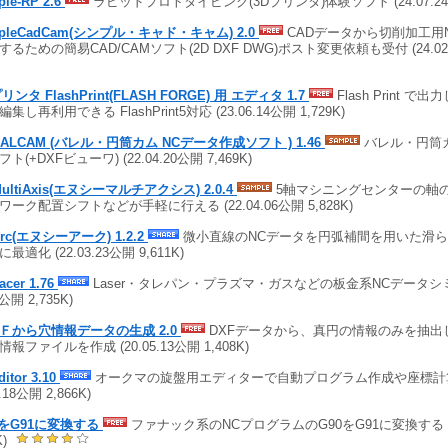
ple-RP 2.6
ラピッドプロトタイピング(3Dプリンタ)体験ソフト (24.07.24公開
mpleCadCam(シンプル・キャド・キャム) 2.0
CADデータから切削加工用
するための簡易CAD/CAMソフト(2D DXF DWG)ポスト変更依頼も受付 (24.02.2
リンタ FlashPrint(FLASH FORGE) 用 エディタ 1.7
Flash Print で
集し再利用できる FlashPrint5対応 (23.06.14公開 1,729K)
BALCAM (バレル・円筒カム NCデータ作成ソフト ) 1.46
バレル・円筒
ト(+DXFビューワ) (22.04.20公開 7,469K)
ultiAxis(エヌシーマルチアクシス) 2.0.4
5軸マシニングセンターの軸
ワーク配置シフトなどが手軽に行える (22.04.06公開 5,828K)
rc(エヌシーアーク) 1.2.2
微小直線のNCデータを円弧補間を用いた滑ら
最適化 (22.03.23公開 9,611K)
acer 1.76
Laser・タレパン・プラズマ・ガスなどの板金系NCデータシミュ
6公開 2,735K)
Ｆから穴情報データの生成 2.0
DXFデータから、真円の情報のみを抽出
報ファイルを作成 (20.05.13公開 1,408K)
itor 3.10
オークマの旋盤用エディターで自動プログラム作成や座標計算
3.18公開 2,866K)
0をG91に変換する
ファナック系のNCプログラムのG90をG91に変換する (20.
K)