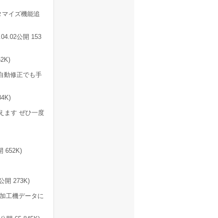
タマイズ機能追
.02公開 153
2K)
自動修正でも手
4K)
えます ぜひ一度
652K)
開 273K)
から加工機データに