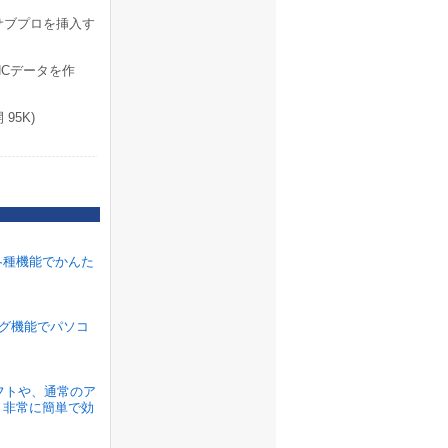
サブプロを挿入す
NCデータを作
95K)
各種機能でかんた
ラグ機能でパソコ
ソフトや、通常のア
、非常に簡単で効