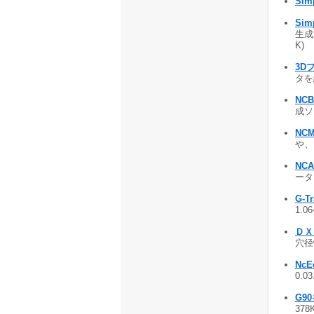
Sim
Si
生成
K)
3Dプ
タを編
NC
成ソフ
NCM
や、
NCA
ータに
G-Tr
1.0
ＤＸ
穴径情
NcEd
0.0
G9
378