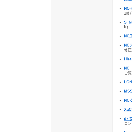
NC-
加) 
S_N
K)
NC
NC
修正で
Hira
NC_
ご覧下
LGr
MSS
NCく
XaC
dx
コンバ