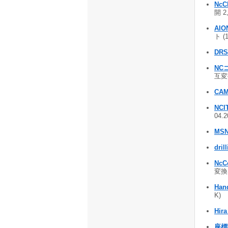
NcC
開 2
AIO
ト (
DRS
NCコ
互変換
CAM
NC
04.
MSN
dril
NcC
変換・
Han
K)
Hira
座標