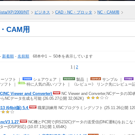
ista/XP/2000/NT
ビジネス
CAD・NC・プロッタ
NC・CAM用
C・CAM用
-
新着順
-
名前順
68本中1 ～ 50本を表示しています
1 |
2
ーソフト ｜
シェアウェア ｜
製品 ｜
サンプル ｜
ソフト ｜
特に人気の高いソフト ｜ 《レビュー》 リンク先にレビュー
C(NC Viewer and Converter)
NC Viewer and Converter,NCデータ
らNCデータ生成も可能 (26.05.27公開 32,062K)
13 (64bit版) 5.4
職業訓練用 NCプログラミングソフト (25.11.26公開 120
ncV3 1.27
NC機とPC間で(RS232C)データの送受信(DNC運転)をおこ
ー(OSP対応) (10.07.13公開 1,654K)