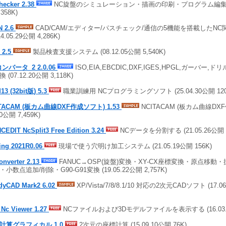
hecker 2.38
NC旋盤のシミュレーション・描画の印刷・プログラム編集 (18
,358K)
N 2.6
CAD/CAM/エディター/パスチェック/通信の5機能を搭載したN
14.05.29公開 4,286K)
 2.5
製品検査支援システム (08.12.05公開 5,540K)
ンバータ_2 2.0.06
ISO,EIA,EBCDIC,DXF,IGES,HPGL,ガーバー,
 (07.12.20公開 3,118K)
13 (32bit版) 5.3
職業訓練用 NCプログラミングソフト (25.04.30公開 120,
ITACAM (板カム曲線DXF作成ソフト) 1.53
NCITACAM (板カム曲線DXF
20公開 7,459K)
CEDIT NcSplit3 Free Edition 3.24
NCデータを分割する (21.05.26公開 
ling 2021R0.06
現場で使う穴明け加工システム (21.05.19公開 156K)
onverter 2.13
FANUC→OSP(旋盤)変換・XY-CX座標変換・原点移動
小数点追加/削除・G90-G91変換 (19.05.22公開 2,757K)
dyCAD Mark2 6.02
XP/Vista/7/8/8.1/10 対応の2次元CADソフト (17.06
 Nc Viewer 1.27
NCファイルおよび3Dモデルファイルを表示する (16.03.15
計算グラフィカル 1.0
2次元の座標計算 (15.09.10公開 76K)