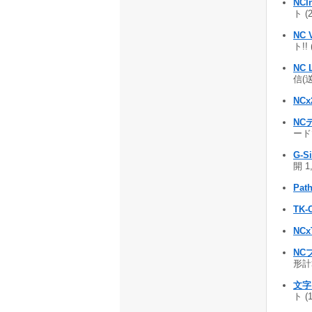
NC
ト (
NC 
ト!! 
NC L
信(送
NCx
NC
ード
G-S
開 1
Path
TK-
NCx
NC
形計算
文字
ト (