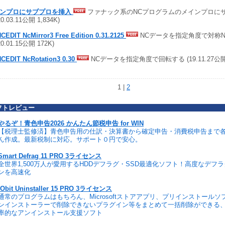
ンプロにサブプロを挿入
ファナック系のNCプログラムのメインプロに
20.03.11公開 1,834K)
CEDIT NcMirror3 Free Edition 0.31.2125
NCデータを指定角度で対称
20.01.15公開 172K)
CEDIT NcRotation3 0.30
NCデータを指定角度で回転する (19.11.27公開 
1 |
2
フトレビュー
やるぞ！青色申告2026 かんたん節税申告 for WIN
【税理士監修済】青色申告用の仕訳・決算書から確定申告・消費税申告まで
ん作成。最新税制に対応。サポート０円で安心。
Smart Defrag 11 PRO 3ライセンス
全世界1,500万人が愛用するHDDデフラグ・SSD最適化ソフト！高度なデフ
ンを高速化
IObit Uninstaller 15 PRO 3ライセンス
通常のプログラムはもちろん、Microsoftストアアプリ、プリインストール
ンインストーラーで削除できないプラグイン等をまとめて一括削除ができる
率的なアンインストール支援ソフト