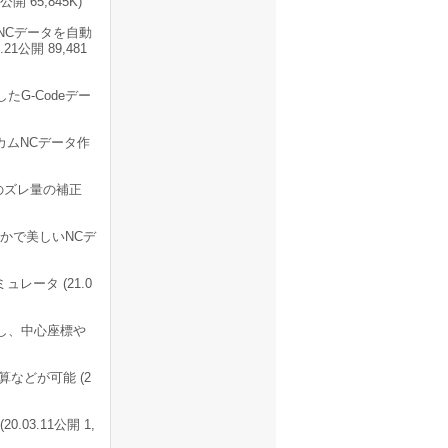
 65,845K)
NCデータを自動
1公開 89,481
出力したG-Codeデー
カムNCデータ作
のズレ量の補正
かで美しいNCデ
レータ (21.0
し、中心座標や
などが可能 (2
03.11公開 1,