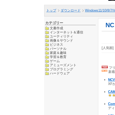
トップ
ダウンロード
Windows11/10/8/7/V
カテゴリー
N
文書作成
インターネット＆通信
ユーティリティ
画像＆サウンド
ビジネス
[人気順] 
パーソナル
家庭＆趣味
学習＆教育
ゲーム
アミューズメント
フリ
プログラミング
新着
ハードウェア
NCV
XFか
CAM
Com
ディタ