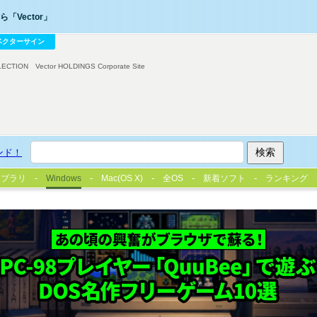
「Vector」
ベクターサイン
LECTION
Vector HOLDINGS Corporate Site
ンド！
イブラリ
Windows
Mac(OS X)
全OS
新着ソフト
ランキング