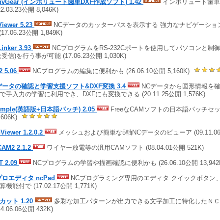
InvGear (インボリュート歯車DXF作成ソフト) 1.42
インボリュート歯車
22.03.23公開 8,046K)
Viewer 5.23
NCデータのカッターパスを表示する 強力なナビゲーショ
(17.06.23公開 1,849K)
inker 3.93
NCプログラムをRS-232Cポートを使用してパソコンと制
受信)を行う事が可能 (17.06.23公開 1,030K)
2 5.06
NCプログラムの編集に便利かも (26.06.10公開 5,160K)
データの確認と学習支援ソフト&DXF変換 3.4
NCデータから図形情報を確
で手入力の学習に利用でき、DXFにも変換できる (20.11.25公開 1,576K)
imple(英語版+日本語パッチ) 2.05
FreeなCAMソフトの日本語パッチセット (
,606K)
Viewer 1.2.0.2
メッシュおよび簡単な5軸NCデータのビューア (09.11.06公開
CAM2 2.1.2
ワイヤー放電等の汎用CAMソフト (08.04.01公開 521K)
T 2.09
NCプログラムの学習や描画確認に便利かも (26.06.10公開 13,942
プロエディタ ncPad
NCプログラミング専用のエディタ クイックボタン
機能付で (17.02.17公開 1,771K)
カット 1.20
多彩な加工パターンが出力できる文字加工に特化したＮＣ
14.06.06公開 432K)