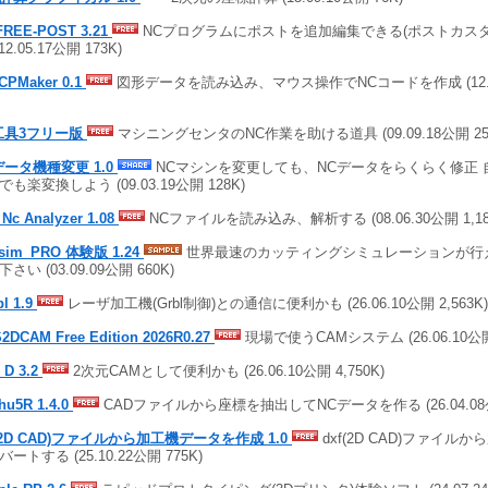
FREE-POST 3.21
NCプログラムにポストを追加編集できる(ポストカス
(12.05.17公開 173K)
CPMaker 0.1
図形データを読み込み、マウス操作でNCコードを作成 (12.04
工具3フリー版
マシニングセンタのNC作業を助ける道具 (09.09.18公開 25
データ機種変更 1.0
NCマシンを変更しても、NCデータをらくらく修正 
も楽変換しよう (09.03.19公開 128K)
 Nc Analyzer 1.08
NCファイルを読み込み、解析する (08.06.30公開 1,18
sim_PRO 体験版 1.24
世界最速のカッティングシミュレーションが行
さい (03.09.09公開 660K)
bl 1.9
レーザ加工機(Grbl制御)との通信に便利かも (26.06.10公開 2,563K)
2DCAM Free Edition 2026R0.27
現場で使うCAMシステム (26.06.10公開 
D 3.2
2次元CAMとして便利かも (26.06.10公開 4,750K)
hu5R 1.4.0
CADファイルから座標を抽出してNCデータを作る (26.04.08公
f(2D CAD)ファイルから加工機データを作成 1.0
dxf(2D CAD)ファイル
ートする (25.10.22公開 775K)