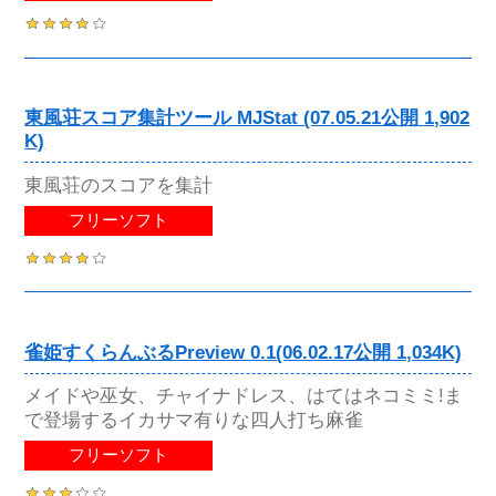
東風荘スコア集計ツール MJStat (07.05.21公開 1,902
K)
東風荘のスコアを集計
フリーソフト
雀姫すくらんぶるPreview 0.1(06.02.17公開 1,034K)
メイドや巫女、チャイナドレス、はてはネコミミ!ま
で登場するイカサマ有りな四人打ち麻雀
フリーソフト