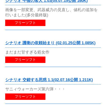
シナリオ 午後の客人 1.03(05.07.15公開 160K)
画像を一部変更、武器威力の見直し、値札の追加を
行いました(多分最終版)
フリーソフト
シナリオ 護衛の依頼始まり (02.01.25公開 1,085K)
まだまだ甘すぎる処女作
フリーソフト
シナリオ 交錯する思惑 1.1(02.07.16公開 1,211K)
サニィウォーカーズ第六弾・・・
フリーソフト