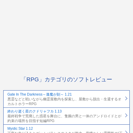
「RPG」カテゴリのソフトレビュー
Gate In The Darkness～逢魔が刻～ 1.21
悪霊などと戦いながら幽霊屋敷内を探索し、屋敷から脱出・生還するオ
カルトホラーRPG
終わり逝く星のクドリャフカ 1.13
最終戦争で荒廃した惑星を舞台に、隻腕の男と一体のアンドロイドとが
約束の場所を目指す短編RPG
Mystic Star 1.12