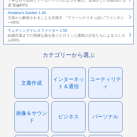
丁寧な作り込みとゲームバランスのよさが魅力。昔懐かしい雰囲気の“王
道”長編RPG
Amateur's Garden 1.40
王様から解放されることを目指す、“フリーシナリオっぽい”ファンタジ
ーRPG
ウェディングドレスファイター 1.50
結婚式場までの危険な旅を急ぐヒロインと護衛の少女たちによるコミカ
ルRPG
カテゴリーから選ぶ
インターネッ
ユーティリテ
文書作成
ト＆通信
ィ
画像＆サウン
ビジネス
パーソナル
ド