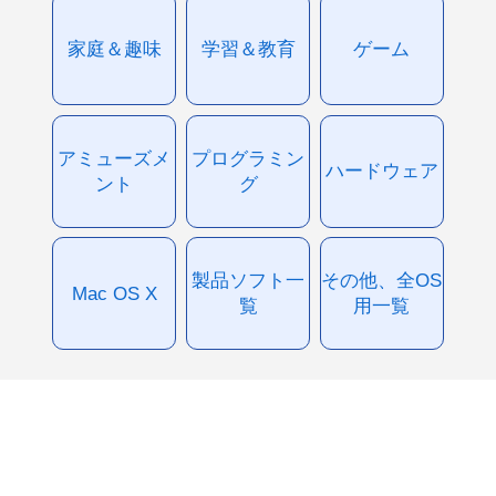
家庭＆趣味
学習＆教育
ゲーム
アミューズメ
プログラミン
ハードウェア
ント
グ
製品ソフト一
その他、全OS
Mac OS X
覧
用一覧