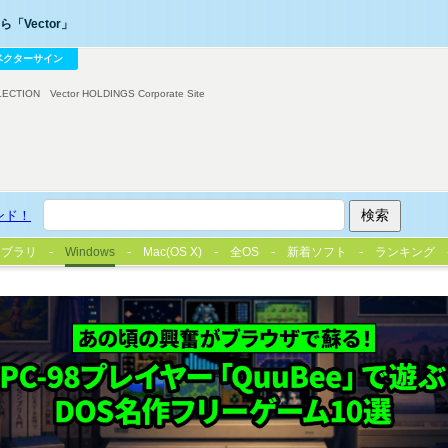
「Vector」
ベクターサイン
LECTION
Vector HOLDINGS Corporate Site
ンド！
イブラリ
Windows
Mac(OS X)
全OS
新着ソフト
ランキング