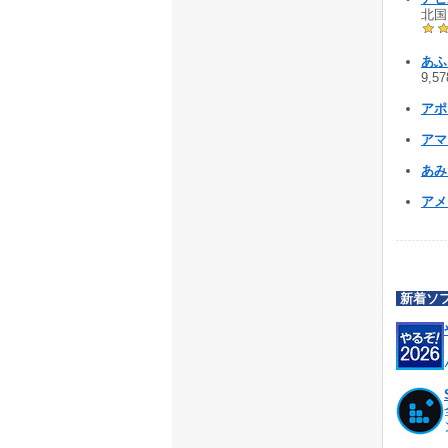
北国
あふ
9,57
アポ
アマノ
あみ
アメ
新着ソ