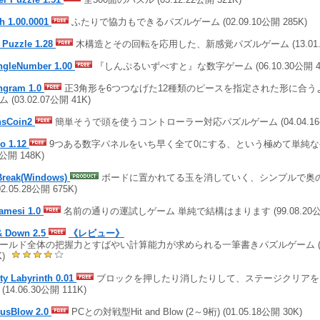
h 1.00.0001
ふたりで協力もできるパズルゲーム (02.09.10公開 285K)
 Puzzle 1.28
木構造とその回転を応用した、新感覚パズルゲーム (13.01.08公
angleNumber 1.00
『しんぷるいずべすと』な数字ゲーム (06.10.30公開 45
angram 1.0
正3角形を6つつなげた12種類のピースを指定された形に合う
 (03.02.07公開 41K)
nsCoin2
簡単そうで頭を使うコントローラー対応パズルゲーム (04.04.16公
ro 1.12
9つある数字パネルをいち早く全て0にする、という極めて単純なゲーム (
2公開 148K)
reak(Windows)
ボードに置かれてる玉を消していく、シンプルで奥
02.05.28公開 675K)
amesi 1.0
名前の通りの運試しゲーム 単純で結構はまります (99.08.20公開
& Down 2.5
《レビュー》
ールド全体の把握力とすばやい計算能力が求められる一筆書きパズルゲーム (11.0
K)
ty Labyrinth 0.01
ブロックを押したり消したりして、ステージクリアを
(14.06.30公開 111K)
susBlow 2.0
PCとの対戦型Hit and Blow (2～9桁) (01.05.18公開 30K)