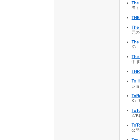
The 
導く 
THE
The
元の
The
K)
Th
中 (
THR
To
ション
ToR
K)
ToTo
27K)
ToT
公開 
Tow