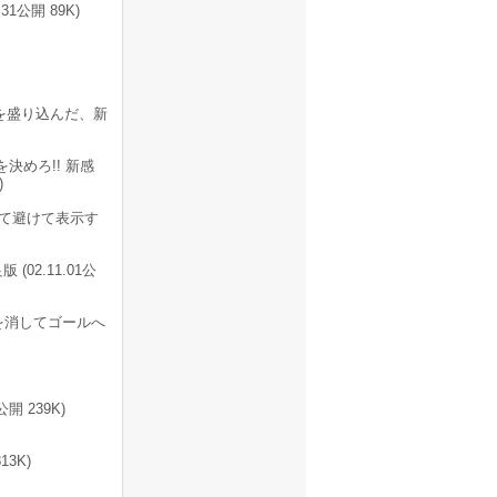
1公開 89K)
を盛り込んだ、新
決めろ!! 新感
)
て避けて表示す
2.11.01公
を消してゴールへ
開 239K)
3K)