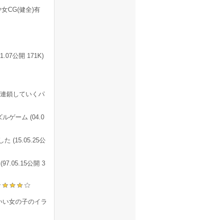
女CG(健全)有
7公開 171K)
連鎖していくパ
ーム (04.0
15.05.25公
.05.15公開 3
いい女の子のイラ