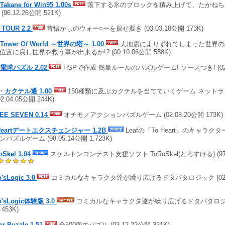
Takane for Win95 1.00s
落下する氷のブロックを積み上げて、たかねち
(96.12.26公開 521K)
 TOUR 2.2
昔懐かしのウォー○ーを探せ擬き (03.03.18公開 173K)
 Tower Of World ～世界の塔～ 1.00
大地震によりずれてしまった世界の
位置に戻し世界を救う事が出来るか!? (00.10.06公開 588K)
 電球パズル 2.02
HSPで作成 簡単ルールのパズルゲーム! ソースつき! (02.0
e・カクテル通 1.00
150種類に及ぶカクテルを当てていくゲーム ネット
02.04.05公開 244K)
EE SEVEN 0.14
オチモノアクションパズルゲーム (02.08.20公開 173K)
 Heartデートエクスチェンジャー 1.2B
Leafの「To Heart」のキャラ
パズルゲーム (98.05.14公開 1,723K)
oSkel 1.04
スケルトンコンテスト支援ソフト ToRoSkel(とろすける) (97.1
'sLogic 3.0
コミカルなキャラクタ達が繰り広げるドタバタロジック (02.06.
o'sLogic体験版 3.0
コミカルなキャラクタ達が繰り広げるドタバタロジック (
453K)
er Puzzle 1.51
全500面のパズル (03.12.22公開 321K)