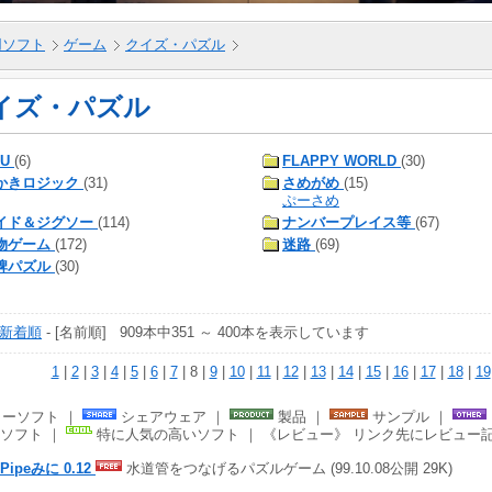
5用ソフト
ゲーム
クイズ・パズル
イズ・パズル
KU
(6)
FLAPPY WORLD
(30)
かきロジック
(31)
さめがめ
(15)
ぷーさめ
イド＆ジグソー
(114)
ナンバープレイス等
(67)
物ゲーム
(172)
迷路
(69)
牌パズル
(30)
新着順
- [名前順] 909本中351 ～ 400本を表示しています
1
|
2
|
3
|
4
|
5
|
6
|
7
| 8 |
9
|
10
|
11
|
12
|
13
|
14
|
15
|
16
|
17
|
18
|
19
ーソフト ｜
シェアウェア ｜
製品 ｜
サンプル ｜
ソフト ｜
特に人気の高いソフト ｜ 《レビュー》 リンク先にレビュー
 Pipeみに 0.12
水道管をつなげるパズルゲーム (99.10.08公開 29K)