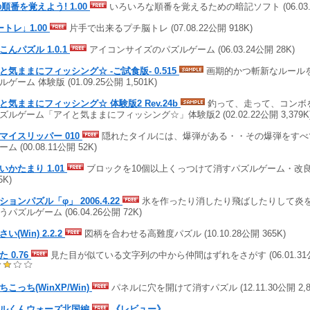
の順番を覚えよう! 1.00
いろいろな順番を覚えるための暗記ソフト (06.03.3
トレ↓ 1.00
片手で出来るプチ脳トレ (07.08.22公開 918K)
こんパズル 1.0.1
アイコンサイズのパズルゲーム (06.03.24公開 28K)
と気ままにフィッシング☆ -ご試食版- 0.515
画期的かつ斬新なルール
ゲーム 体験版 (01.09.25公開 1,501K)
と気ままにフィッシング☆ 体験版2 Rev.24b
釣って、走って、コンボを
ズルゲーム「アイと気ままにフィッシング☆」体験版2 (02.02.22公開 3,379K
マイスリッパー 010
隠れたタイルには、爆弾がある・・その爆弾をすべ
ム (00.08.11公開 52K)
いかたまり 1.01
ブロックを10個以上くっつけて消すパズルゲーム・改良版 (0
5K)
ションパズル「φ」 2006.4.22
氷を作ったり消したり飛ばしたりして炎
パズルゲーム (06.04.26公開 72K)
い(Win) 2.2.2
図柄を合わせる高難度パズル (10.10.28公開 365K)
 0.76
見た目が似ている文字列の中から仲間はずれをさがす (06.01.31公
ちこっち(WinXP/Win)
パネルに穴を開けて消すパズル (12.11.30公開 2,81
ルくんウォーズ北国編
《レビュー》