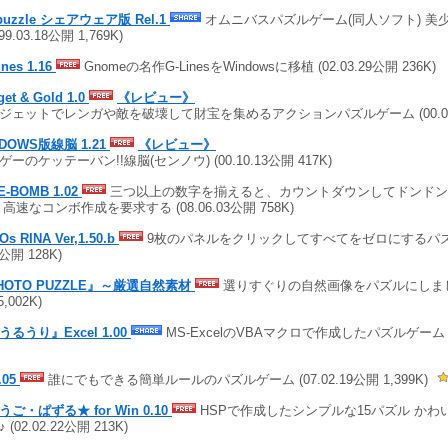
puzzle シェアウェア版 Rel.1
オムニバスパズルゲーム(同人ソフト) 美少
(99.03.18公開 1,769K)
ines 1.16
Gnomeの名作G-LinesをWindowsに移植 (02.03.29公開 236K)
get & Gold 1.0
《レビュー》
ジェットでレンガや敵を破壊して財宝を集めるアクションパズルゲーム (00.01.0
NDOWS版線脳 1.21
《レビュー》
ゲーのケッテーバン!!線脳(センノウ) (00.10.13公開 417K)
E-BOMB 1.02
三つ以上の数字を揃えると、カウントダウンしてドンドン
 高速なコンボ作成を要求する (08.06.03公開 758K)
Os RINA Ver,1.50.b
9枚のパネルをクリックしてすべてをゼロにするパズルゲ
7公開 128K)
HOTO PUZZLE』～厳選自然素材
選りすぐりの自然画像をパズルにしました (
5,002K)
うるうり』Excel 1.00
MS-ExcelのVBAマクロで作成したパズルゲーム (97
.05
誰にでもできる簡単ルールのパズルゲーム (07.02.19公開 1,399K)
うご・ぱずる★ for Win 0.10
HSPで作成したシンプルな15パズル かわ
 (02.02.22公開 213K)