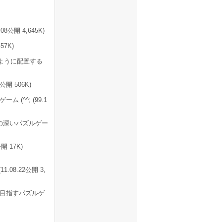
開 4,645K)
7K)
ように配置する
開 506K)
^^; (99.1
の深いパズルゲー
 17K)
8.22公開 3,
目指すパズルゲ