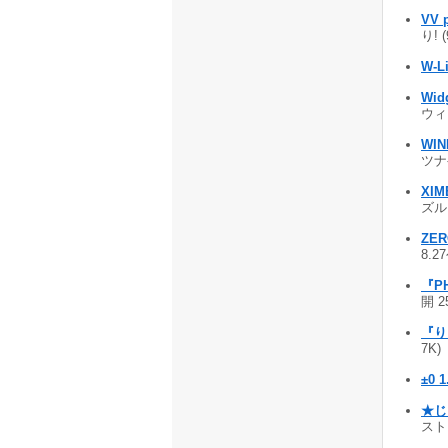
VV 
り! 
W-L
Wid
ウィ
WI
ツナ
XIM
ズル
ZER
8.2
『P
開 2
『り
7K)
±0 1
★じ
スト♪