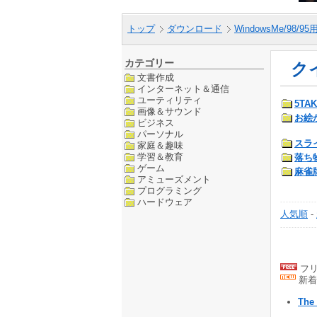
トップ
ダウンロード
WindowsMe/98/9
カテゴリー
ク
文書作成
インターネット＆通信
ユーティリティ
5TA
画像＆サウンド
お絵
ビジネス
パーソナル
スラ
家庭＆趣味
学習＆教育
落ち
ゲーム
麻雀
アミューズメント
プログラミング
ハードウェア
人気順
-
フリ
新着
The