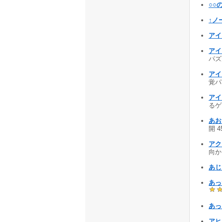
○○
↑ノー
アイ
アイ
パズル
アイ
覚パ
アイ
るゲー
あお
開 4
アク
向かう
あじさ
あった
あっ
アヒ