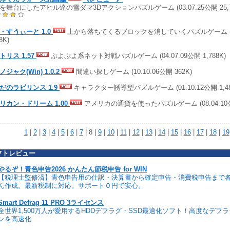
を舞台にしたアヒル達の雪ダマ3Dアクションパズルゲーム (03.07.25公開 25,7
・すうぃーと 1.0
上から落ちてくるブロックを消していくパズルゲーム (04.
8K)
トリス 1.57
ぷよぷよ系ネット対戦パズルゲーム (04.07.09公開 1,788K)
ジャク(Win) 1.0.2
間違い探しゲーム (10.10.06公開 362K)
だのラビリンス 1.9
キャラクター誘導型パズルゲーム (01.10.12公開 1,48
リカン・ドリーム 1.00
アメリカの通貨を使ったパズルゲーム (08.04.10公開
1
|
2
|
3
|
4
|
5
|
6
|
7
| 8 |
9
|
10
|
11
|
12
|
13
|
14
|
15
|
16
|
17
|
18
|
19
フトレビュー
やるぞ！青色申告2026 かんたん節税申告 for WIN
【税理士監修済】青色申告用の仕訳・決算書から確定申告・消費税申告まで
ん作成。最新税制に対応。サポート０円で安心。
Smart Defrag 11 PRO 3ライセンス
全世界1,500万人が愛用するHDDデフラグ・SSD最適化ソフト！高度なデフ
ンを高速化