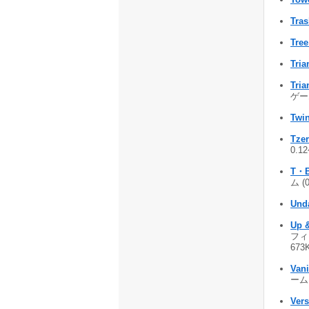
Tras
Tree
Tri
Tri
ゲーム
Twi
Tze
0.1
T・B
ム (
Und
Up 
フィ
673
Vani
ーム 
Ver