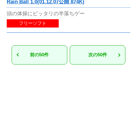
Rain Ball 1.0(01.12.07公開 874K)
頭の体操にピッタリの半落ちゲー
フリーソフト
前の50件
次の50件