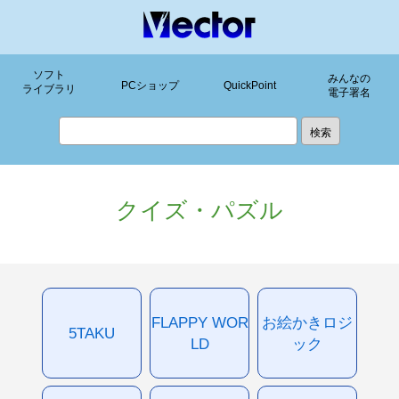
ソフト
みんなの
PCショップ
QuickPoint
ライブラリ
電子署名
クイズ・パズル
FLAPPY WOR
お絵かきロジ
5TAKU
LD
ック