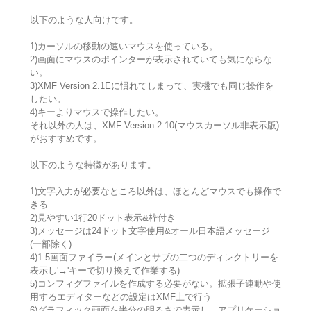
以下のような人向けです。
1)カーソルの移動の速いマウスを使っている。
2)画面にマウスのポインターが表示されていても気にならな
い。
3)XMF Version 2.1Eに慣れてしまって、実機でも同じ操作を
したい。
4)キーよりマウスで操作したい。
それ以外の人は、XMF Version 2.10(マウスカーソル非表示版)
がおすすめです。
以下のような特徴があります。
1)文字入力が必要なところ以外は、ほとんどマウスでも操作で
きる
2)見やすい1行20ドット表示&枠付き
3)メッセージは24ドット文字使用&オール日本語メッセージ
(一部除く)
4)1.5画面ファイラー(メインとサブの二つのディレクトリーを
表示し'→'キーで切り換えて作業する)
5)コンフィグファイルを作成する必要がない。拡張子連動や使
用するエディターなどの設定はXMF上で行う
6)グラフィック画面を半分の明るさで表示し、アプリケーショ