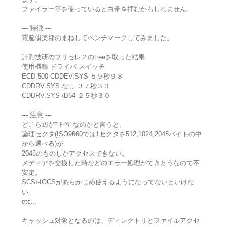
ファイラー等を使っていると白帯を拝むかもしれません。
--- 特徴 ---
電脳倶楽部のまねしてベンチマークしてみました。
計測技研のフリセレ２のtreeを取った結果
使用機種 ドライバ スイッチ
ECD-500 CDDEV.SYS ５９秒９８
CDDRV.SYS なし ３７秒３３
CDDRV.SYS /B64 ２５秒３０
--- 注意 ---
どこら辺が"下位"なのかと言うと、
論理セクタ(ISO9660では1セクタを512,1024,2048バイトの中
から選べる)が
2048のものしかアクセスできない。
メディアを交換した時などのエラー処理がてきとうなので不
安定。
SCSI-IOCSがあらかじめ使えるようになってないといけな
い。
etc...
キャッシュ対象となるのは、ディレクトリとファイルアクセ