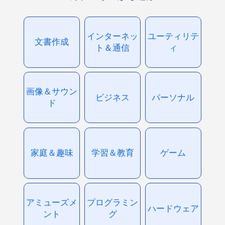
インターネッ
ユーティリテ
文書作成
ト＆通信
ィ
画像＆サウン
ビジネス
パーソナル
ド
家庭＆趣味
学習＆教育
ゲーム
アミューズメ
プログラミン
ハードウェア
ント
グ