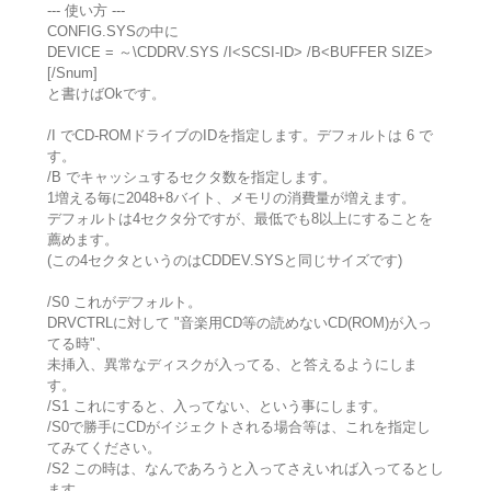
--- 使い方 ---
CONFIG.SYSの中に
DEVICE = ～\CDDRV.SYS /I<SCSI-ID> /B<BUFFER SIZE>
[/Snum]
と書けばOkです。
/I でCD-ROMドライブのIDを指定します。デフォルトは 6 で
す。
/B でキャッシュするセクタ数を指定します。
1増える毎に2048+8バイト、メモリの消費量が増えます。
デフォルトは4セクタ分ですが、最低でも8以上にすることを
薦めます。
(この4セクタというのはCDDEV.SYSと同じサイズです)
/S0 これがデフォルト。
DRVCTRLに対して "音楽用CD等の読めないCD(ROM)が入っ
てる時"、
未挿入、異常なディスクが入ってる、と答えるようにしま
す。
/S1 これにすると、入ってない、という事にします。
/S0で勝手にCDがイジェクトされる場合等は、これを指定し
てみてください。
/S2 この時は、なんであろうと入ってさえいれば入ってるとし
ます。