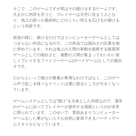
そこで、このゲームですが実はその賭けをするゲームです。
大まかに内容を言うと、プレイヤーは天空に住まう人とな
り、地上の国々が最終的にどのくらい領土を広げるか賭ける
という内容です。
前述の様に、賭けるだけではコンピューターゲームとしては
つまらない作品になるので、この作品では面白さの比重を他
に求めています。それは地上の人間の挙動を観察する観賞用
ゲームとしての面白さと、複数の人間が集まってわいわい楽
しくプレイするファミリーゲーム(ボードゲーム)としての面白
さです。
だからといって賭けの要素が希薄なわけではなく、このゲー
ム中で起こる様々なイベントは運に頼るところが大きくなっ
ています。
ゲームシステムとしては"賭け"を主体とした内容なので、通常
のゲームに比べてプレイヤーが操作する場面というのが非常
に限られています。このせいで、普段あまりコンピューター
ゲームをした事がない人でも自然に参加できるパーティゲー
ムスタイルとなっています。