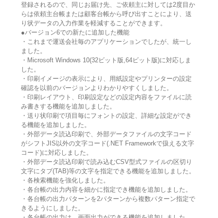
登録されるので、同じお届け先、ご依頼主に対しては2度目か
らは依頼主台帳または顧客台帳から呼び出すことにより、送
り状データの入力作業を軽減することができます。
●バージョン6での新たに追加した機能
・これまで運送会社毎のアプリケーションでしたが、統一し
ました。
・Microsoft Windows 10(32ビット版,64ビット版)に対応しま
した。
・印刷イメージの表示により、用紙設定やプリンターの設定
確認を以前のバージョンよりわかりやすくしました。
・印刷レイアウト、印刷設定などの設定内容をファイルに読
み書きする機能を追加しました。
・送り状印刷で項目毎にフォントの設定、詳細な設定ができ
る機能を追加しました。
・外部データ読込印刷で、外部データファイルの文字コード
がシフトJIS以外の文字コード(.NET Frameworkで扱える文字
コード)に対応しました。
・外部データ読込印刷で読み込むCSV型式ファイルの区切り
文字にタブ(TAB)等の文字を指定できる機能を追加しました。
・各検索機能を強化しました。
・各台帳の出力内容を細かに指定でき機能を追加しました。
・各台帳の出力パターンを2パターンから複数パターン指定で
きるようにしました。
・各台帳の出力は、画面出力ができる機能を追加しました。