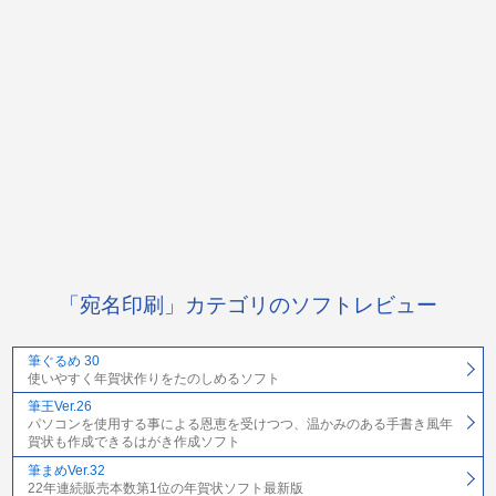
「宛名印刷」カテゴリのソフトレビュー
筆ぐるめ 30
使いやすく年賀状作りをたのしめるソフト
筆王Ver.26
パソコンを使用する事による恩恵を受けつつ、温かみのある手書き風年
賀状も作成できるはがき作成ソフト
筆まめVer.32
22年連続販売本数第1位の年賀状ソフト最新版