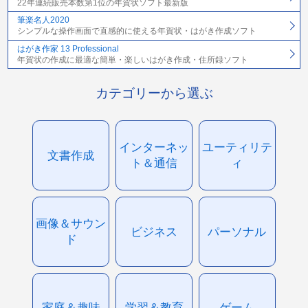
22年連続販売本数第1位の年賀状ソフト最新版
筆楽名人2020
シンプルな操作画面で直感的に使える年賀状・はがき作成ソフト
はがき作家 13 Professional
年賀状の作成に最適な簡単・楽しいはがき作成・住所録ソフト
カテゴリーから選ぶ
インターネッ
ユーティリテ
文書作成
ト＆通信
ィ
画像＆サウン
ビジネス
パーソナル
ド
家庭＆趣味
学習＆教育
ゲーム