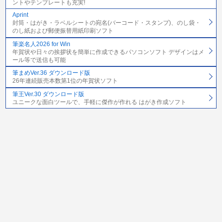
ントやテンプレートも充実!
Aprint
封筒・はがき・ラベルシートの宛名(バーコード・スタンプ)、のし袋・
のし紙および郵便振替用紙印刷ソフト
筆楽名人2026 for Win
年賀状や日々の挨拶状を簡単に作成できるパソコンソフト デザインはメ
ール等で送信も可能
筆まめVer.36 ダウンロード版
26年連続販売本数第1位の年賀状ソフト
筆王Ver.30 ダウンロード版
ユニークな面白ツールで、手軽に傑作が作れる はがき作成ソフト